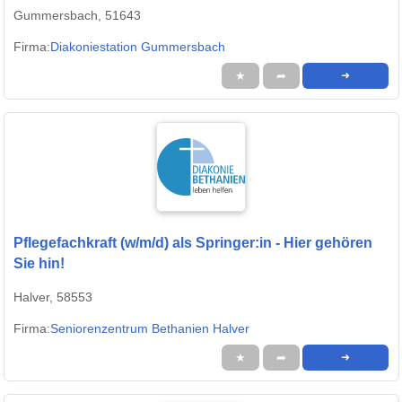
Gummersbach, 51643
Firma:
Diakoniestation Gummersbach
★
➦
➜
Pflegefachkraft (w/m/d) als Springer:in - Hier gehören
Sie hin!
Halver, 58553
Firma:
Seniorenzentrum Bethanien Halver
★
➦
➜