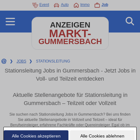
Event
Auto
Immo
Job
ANZEIGEN
MARKT-
GUMMERSBACH
❯
JOBS
❯
STATIONSLEITUNG
Stationsleitung Jobs in Gummersbach - Jetzt Jobs in
Voll- und Teilzeit entdecken
Aktuelle Stellenangebote für Stationsleitung in
Gummersbach – Teilzeit oder Vollzeit
Sie suchen nach Stationsleitung Jobs in Gummersbach? Bei uns finden
Sie aktuelle Stellenangebote in Vollzeit und Teilzeit – ideal für
Berufseinsteiger, erfahrene Fachkräfte oder Quereinsteiger. Egal ob im
Büro, vor Ort oder remote: Entdecken Sie jetzt neue Chancen in Ihrer
Alle Cookies akzeptieren
Alle Cookies ablehnen
Region und bewerben Sie sich direkt auf passende Stationsleitung-