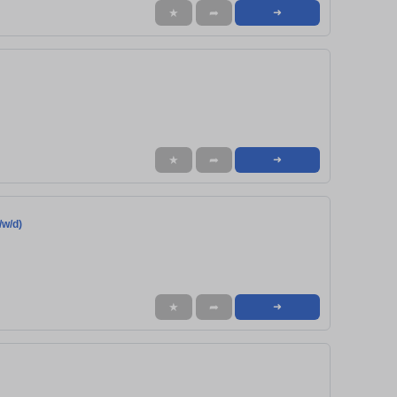
★
➦
➜
★
➦
➜
/w/d)
★
➦
➜