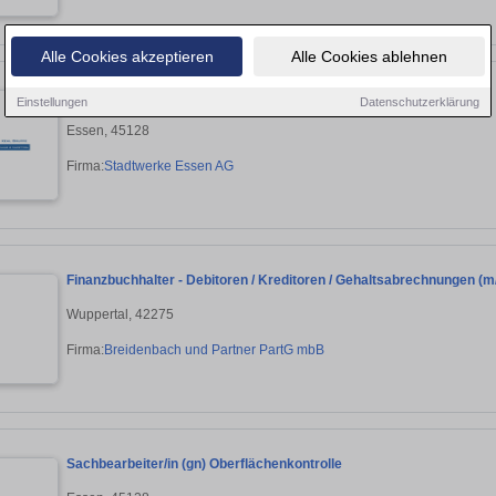
Alle Cookies akzeptieren
Alle Cookies ablehnen
Sachbearbeiter/in (gn) Bauwerksinstandsetzung und -haltung
Einstellungen
Datenschutzerklärung
Essen, 45128
Firma:
Stadtwerke Essen AG
Finanzbuchhalter - Debitoren / Kreditoren / Gehaltsabrechnungen (m
Wuppertal, 42275
Firma:
Breidenbach und Partner PartG mbB
Sachbearbeiter/in (gn) Oberflächenkontrolle