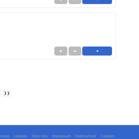
★
➦
➜
❯❯
resse
Lokales
Über Uns
Impressum
Datenschutz
Cookies