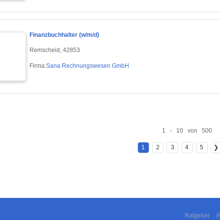
Finanzbuchhalter (w/m/d)
Remscheid, 42853
Firma:
Sana Rechnungswesen GmbH
1 - 10 von 500
1
2
3
4
5
❯
Ratgeber
P