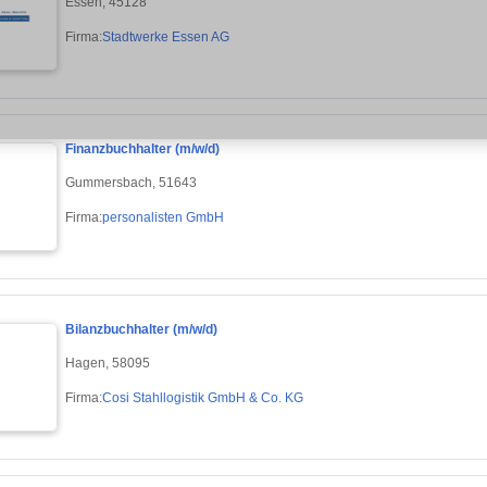
Essen, 45128
Firma:
Stadtwerke Essen AG
Finanzbuchhalter (m/w/d)
Gummersbach, 51643
Firma:
personalisten GmbH
Bilanzbuchhalter (m/w/d)
Hagen, 58095
Firma:
Cosi Stahllogistik GmbH & Co. KG