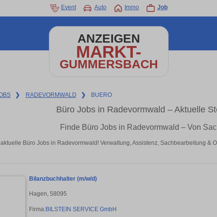
Event
Auto
Immo
Job
ANZEIGEN
MARKT-
GUMMERSBACH
OBS
❯
RADEVORMWALD
❯
BUERO
Büro Jobs in Radevormwald – Aktuelle S
Finde Büro Jobs in Radevormwald – Von Sach
 aktuelle Büro Jobs in Radevormwald! Verwaltung, Assistenz, Sachbearbeitung & O
Bilanzbuchhalter (m/w/d)
Hagen, 58095
Firma:
BILSTEIN SERVICE GmbH