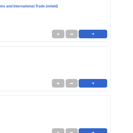
ms and International Trade (m/w/d)
★
➦
➜
★
➦
➜
★
➦
➜