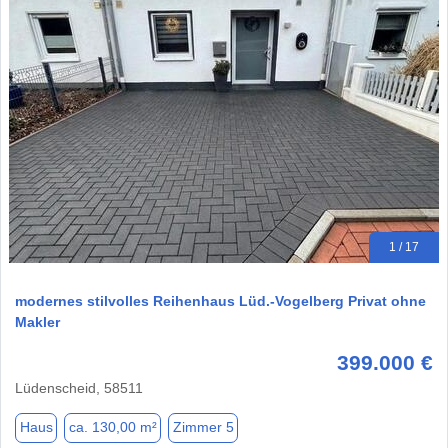
1 / 17
modernes stilvolles Reihenhaus Lüd.-Vogelberg Privat ohne
Makler
399.000 €
Lüdenscheid, 58511
Haus
ca. 130,00 m²
Zimmer 5