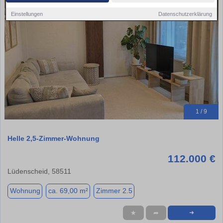
Einstellungen
Datenschutzerklärung
1 / 9
Helle 2,5-Zimmer-Wohnung
112.000 €
Lüdenscheid, 58511
Wohnung
ca. 69,00 m²
Zimmer 2.5
★
➦
➜