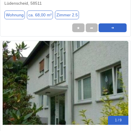
Lüdenscheid, 58511
Wohnung
ca. 68,00 m²
Zimmer 2.5
★
➦
➜
1 / 9