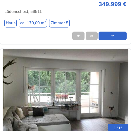
349.999 €
Lüdenscheid, 58511
Haus
ca. 170,00 m²
Zimmer 5
★
➦
➜
1 / 15