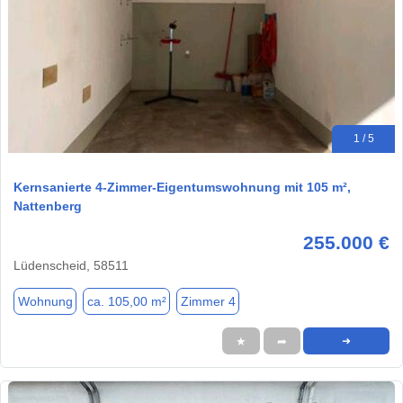
1 / 5
Kernsanierte 4-Zimmer-Eigentumswohnung mit 105 m²,
Nattenberg
255.000 €
Lüdenscheid, 58511
Wohnung
ca. 105,00 m²
Zimmer 4
★
➦
➜