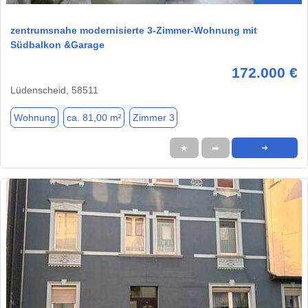
zentrumsnahe modernisierte 3-Zimmer-Wohnung mit
Südbalkon &Garage
172.000 €
Lüdenscheid, 58511
Wohnung
ca. 81,00 m²
Zimmer 3
★
➦
➜