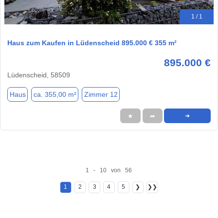
1 / 1
Haus zum Kaufen in Lüdenscheid 895.000 € 355 m²
895.000 €
Lüdenscheid, 58509
Haus
ca. 355,00 m²
Zimmer 12
★
➦
➜
1 - 10 von 56
1
2
3
4
5
❯
❯❯