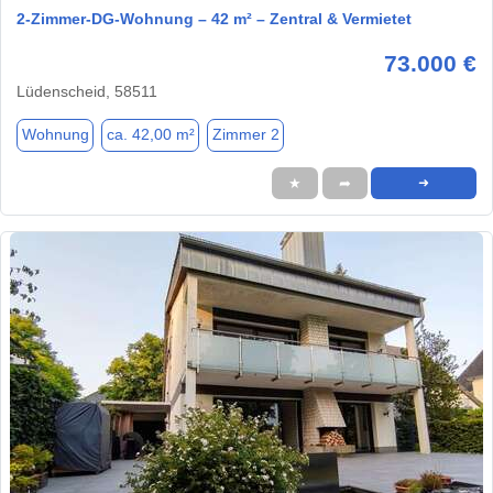
2-Zimmer-DG-Wohnung – 42 m² – Zentral & Vermietet
73.000 €
Lüdenscheid, 58511
Wohnung
ca. 42,00 m²
Zimmer 2
★
➦
➜