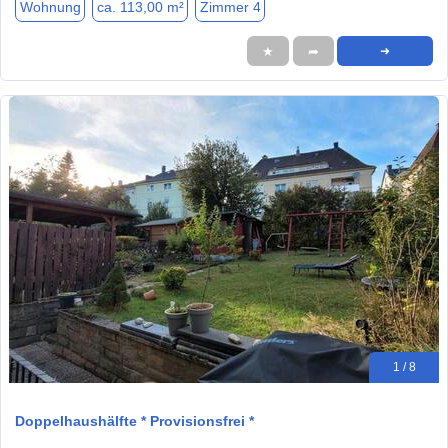
Wohnung
ca. 113,00 m²
Zimmer 4
★
➦
➜
1 / 8
Doppelhaushälfte * Provisionsfrei *