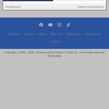
Einstellungen
Datenschutzerklärung
Ratgeber
Presse
Lokales
Über Uns
Impressum
Datenschutz
Cookies
Copyright © 2000 - 2026 | 1A Infosysteme GmbH | Content by: 1A-Anzeigenmarkt.de
09.08.2026