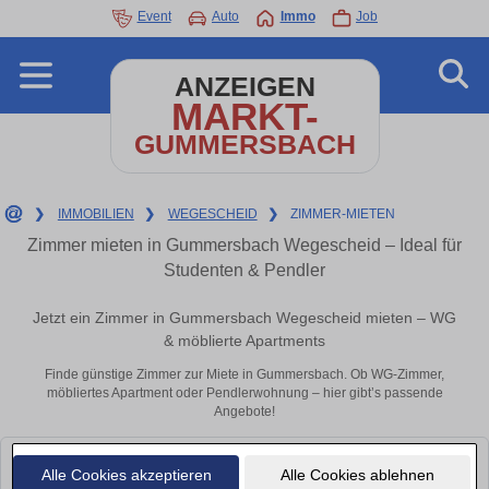
Event
Auto
Immo
Job
ANZEIGEN
MARKT-
GUMMERSBACH
❯
IMMOBILIEN
❯
WEGESCHEID
❯
ZIMMER-MIETEN
Zimmer mieten in Gummersbach Wegescheid – Ideal für
Studenten & Pendler
Jetzt ein Zimmer in Gummersbach Wegescheid mieten – WG
& möblierte Apartments
Finde günstige Zimmer zur Miete in Gummersbach. Ob WG-Zimmer,
möbliertes Apartment oder Pendlerwohnung – hier gibt’s passende
Angebote!
Leider konnten wir derzeit keine passenden Objekte finden. Schauen Sie
Alle Cookies akzeptieren
Alle Cookies ablehnen
bald wieder vorbei!