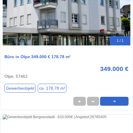
1 / 1
Büro in Olpe 349.000 € 178.78 m²
349.000 €
Olpe, 57462
Gewerbeobjekt
ca. 178,78 m²
★
➦
➜