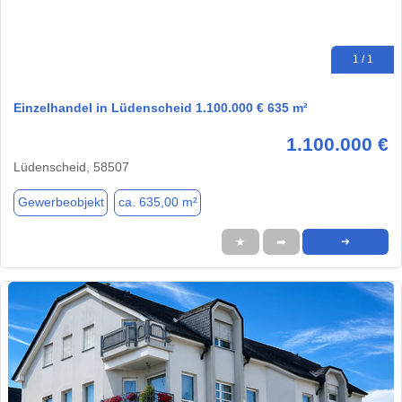
1 / 1
Einzelhandel in Lüdenscheid 1.100.000 € 635 m²
1.100.000 €
Lüdenscheid, 58507
Gewerbeobjekt
ca. 635,00 m²
★
➦
➜