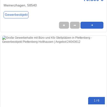
Meinerzhagen, 58540
Gewerbeobjekt
★
➦
➜
1 / 6