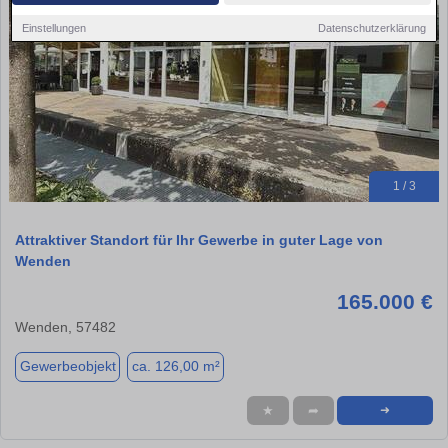
Einstellungen
Datenschutzerklärung
1 / 3
Attraktiver Standort für Ihr Gewerbe in guter Lage von
Wenden
165.000 €
Wenden, 57482
Gewerbeobjekt
ca. 126,00 m²
★
➦
➜