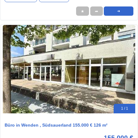
★
➦
➜
1 / 1
Büro in Wenden , Südsauerland 155.000 € 126 m²
155.000 €