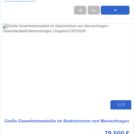
★
➦
➜
1 / 3
Große GewerbeImmobilie im Stadtzentrum von Meinerzhagen
79.500 €