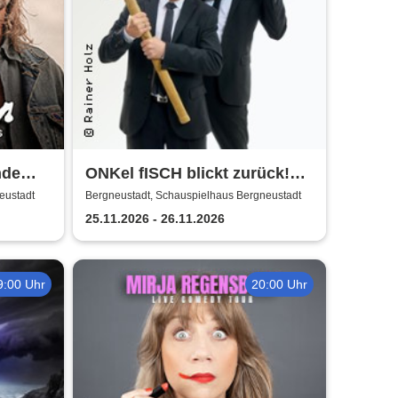
nde
ONKel fISCH blickt zurück!
Der satirische
eustadt
Bergneustadt, Schauspielhaus Bergneustadt
Jahresrückblick
25.11.2026 - 26.11.2026
9:00 Uhr
20:00 Uhr