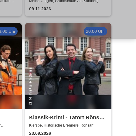
Nacht - Figurentheater
nasium
Meinerzhagen, Grundschule Am Kohlberg
Manfred Künster
09.11.2026
8:00 Uhr
20:00 Uhr
Klassik-Krimi - Tatort Rönsahl
er
– Diebstahl in h-Mol
r
Kierspe, Historische Brennerei Rönsahl
ft:
23.09.2026