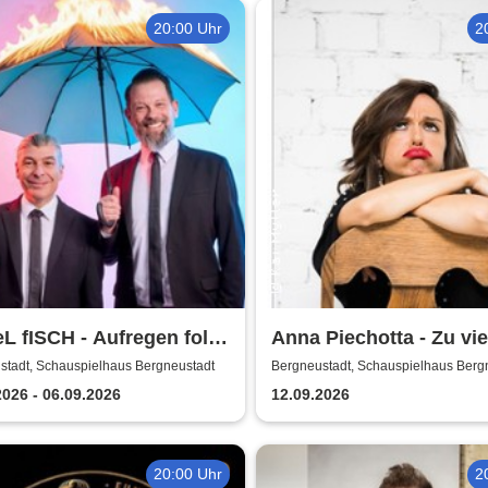
20:00 Uhr
2
 fISCH - Aufregen folgt
Anna Piechotta - Zu vie
enschein!
Emotionen
stadt, Schauspielhaus Bergneustadt
Bergneustadt, Schauspielhaus Berg
2026 - 06.09.2026
12.09.2026
20:00 Uhr
2