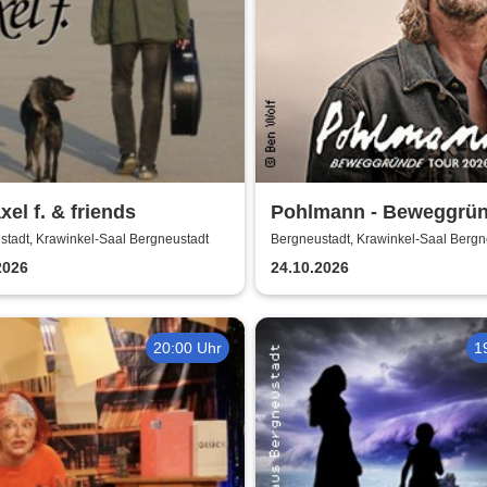
xel f. & friends
Pohlmann - Beweggrü
Tour 2026
stadt, Krawinkel-Saal Bergneustadt
Bergneustadt, Krawinkel-Saal Bergn
2026
24.10.2026
20:00 Uhr
1