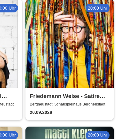
0:00 Uhr
20:00 Uhr
l
Friedemann Weise - Satire
suchen ein Zuhause
neustadt
Bergneustadt, Schauspielhaus Bergneustadt
20.09.2026
0:00 Uhr
20:00 Uhr