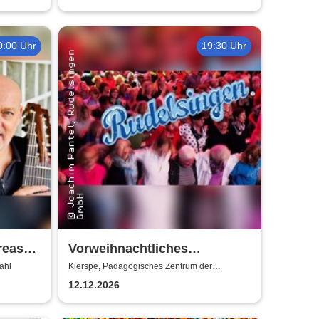
0:00 Uhr
19:30 Uhr
reas
Vorweihnachtliches
„Rudelsingen“ -
ahl
Kierspe, Pädagogisches Zentrum der
Gesamtschule Kierspe
Pädagogisches Zentrum der
12.12.2026
Gesamtschule Kierspe