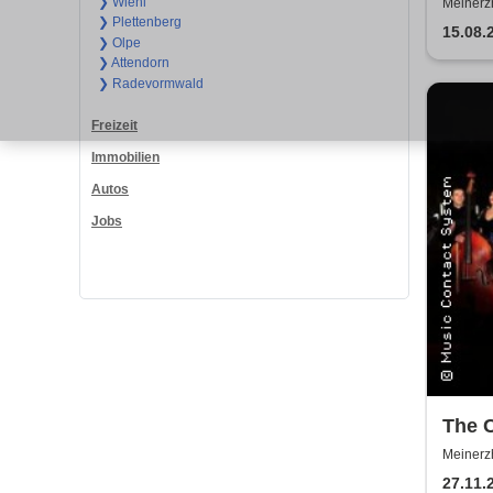
Head
❯ Wiehl
Meinerz
❯ Plettenberg
Gren
15.08.
❯ Olpe
❯ Attendorn
❯ Radevormwald
Freizeit
Immobilien
Autos
Jobs
The C
aus 
Meinerz
Meinerz
27.11.