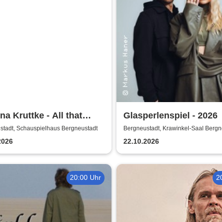
ina Kruttke - All that
Glasperlenspiel - 2026
!
stadt, Schauspielhaus Bergneustadt
Bergneustadt, Krawinkel-Saal Bergn
2026
22.10.2026
20:00 Uhr
2