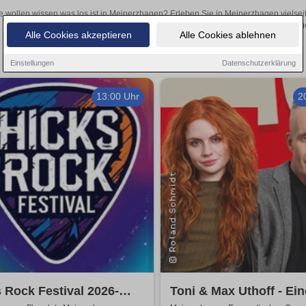
e wollen wissen was los ist in Meinerzhagen? Erleben Sie in Meinerzhagen vielsei
Theateraufführungen oder aufregende Veranstaltungen in Meinerzhagen 
Alle Cookies akzeptieren
Alle Cookies ablehnen
Einstellungen
Datenschutzerklärung
13:00 Uhr
2
 Rock Festival 2026-
Toni & Max Uthoff - Ein