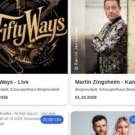
 Ways - Live
Martin Zingsheim - Ka
Dir Nicht Ausdenken
stadt, Schauspielhaus Bergneustadt
Bergneustadt, Schauspielhaus Berg
2026
01.10.2026
20:00 Uhr
2