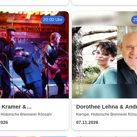
Shalom
20:00 Uhr
2
s Kramer &
Dorothee Lehna & And
ox'n'Blues
Koch
 Historische Brennerei Rönsahl
Kierspe, Historische Brennerei Röns
2026
07.11.2026