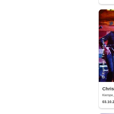
Chri
Beatb
Kierspe,
03.10.