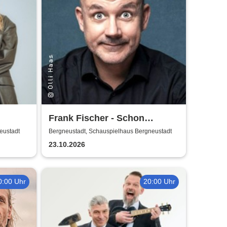
Frank Fischer - Schon
komisch!
eustadt
Bergneustadt, Schauspielhaus Bergneustadt
23.10.2026
0:00 Uhr
20:00 Uhr