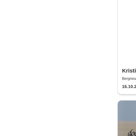
Krist
Jaazz
Bergneu
16.10.