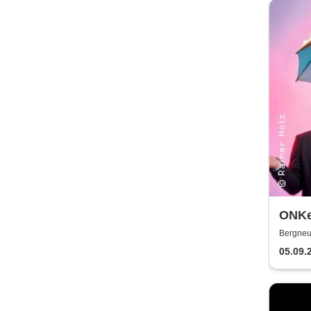
ONKeL
Sonn
Bergneu
05.09.