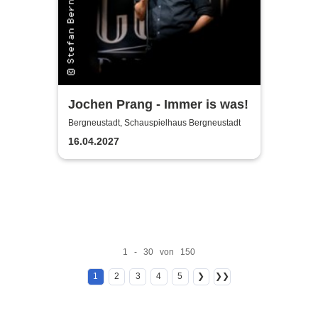
Jochen Prang - Immer is was!
Bergneustadt, Schauspielhaus Bergneustadt
16.04.2027
1 - 30 von 150
1
2
3
4
5
❯
❯❯