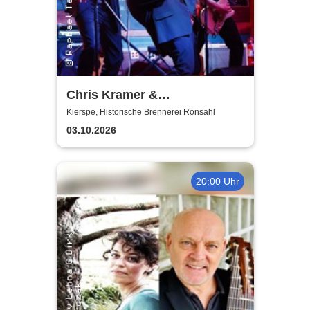
Chris Kramer &
Beatbox'n'Blues
Kierspe, Historische Brennerei Rönsahl
03.10.2026
20:00 Uhr