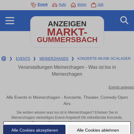
Event
Auto
Immo
Job
ANZEIGEN
MARKT-
GUMMERSBACH
❯
EVENTS
❯
MEINERZHAGEN
❯
KONZERTE-MUSIK-SCHLAGER
Veranstaltungen Meinerzhagen - Was ist los in
Meinerzhagen
Events anlegen
Alle Events in Meinerzhagen - Konzerte, Theater, Comedy Open
Airs
Sie wollen wissen was los ist in Meinerzhagen? Erleben Sie in
Meinerzhagen vielseitiges Event-Angebot! Ob mitreißende Konzerte,
inspirierende Theateraufführungen oder aufregende Veranstaltungen in
Meinerzhagen – hier finden alles im Überblick und Tickets.
Alle Cookies akzeptieren
Alle Cookies ablehnen