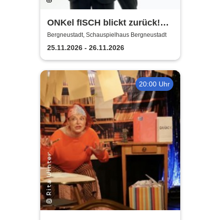
ONKel fISCH blickt zurück!
Der satirische
Bergneustadt, Schauspielhaus Bergneustadt
Jahresrückblick
25.11.2026 - 26.11.2026
20:00 Uhr