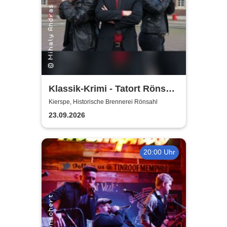
Klassik-Krimi - Tatort Rönsahl
– Diebstahl in h-Mol
Kierspe, Historische Brennerei Rönsahl
23.09.2026
20:00 Uhr