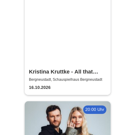
Kristina Kruttke - All that
Jaazz!
Bergneustadt, Schauspielhaus Bergneustadt
16.10.2026
20:00 Uhr