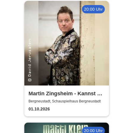
20:00 Uhr
Martin Zingsheim - Kannst Du
Dir Nicht Ausdenken
Bergneustadt, Schauspielhaus Bergneustadt
01.10.2026
20:00 Uhr