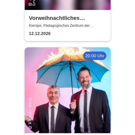
Vorweihnachtliches
„Rudelsingen“ -
Kierspe, Pädagogisches Zentrum der
Gesamtschule Kierspe
Pädagogisches Zentrum der
12.12.2026
Gesamtschule Kierspe
20:00 Uhr