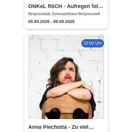
ONKeL fISCH - Aufregen folgt
Sonnenschein!
Bergneustadt, Schauspielhaus Bergneustadt
05.09.2026 - 06.09.2026
20:00 Uhr
Anna Piechotta - Zu viel