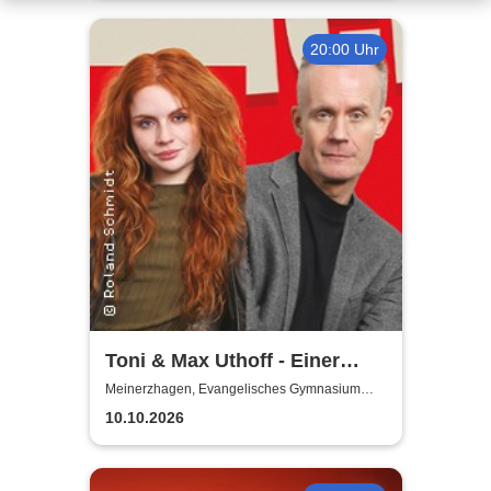
20:00 Uhr
Toni & Max Uthoff - Einer
zuviel
Meinerzhagen, Evangelisches Gymnasium
Meinerzhagen
10.10.2026