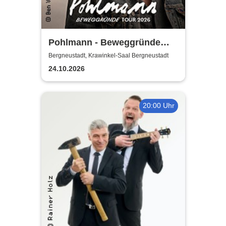
Pohlmann - Beweggründe
Tour 2026
Bergneustadt, Krawinkel-Saal Bergneustadt
24.10.2026
20:00 Uhr