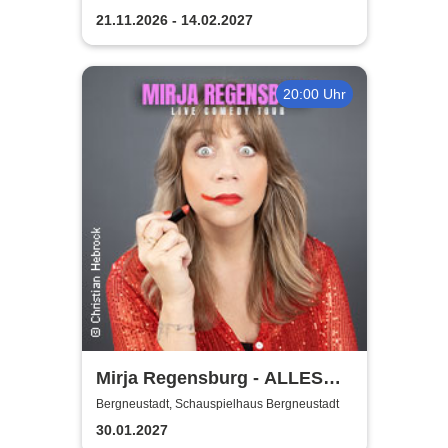
Bergneustadt
21.11.2026 - 14.02.2027
20:00 Uhr
Mirja Regensburg - ALLES
WIRD GUT!
Bergneustadt, Schauspielhaus Bergneustadt
30.01.2027