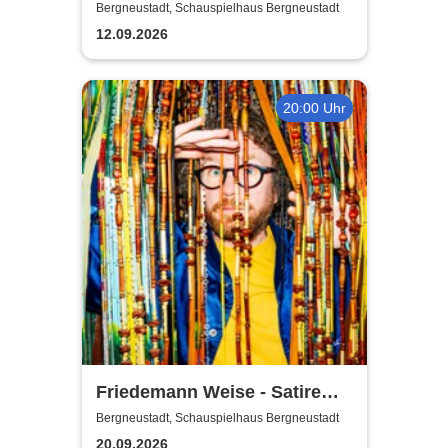
Emotionen
Bergneustadt, Schauspielhaus Bergneustadt
12.09.2026
20:00 Uhr
Friedemann Weise - Satire
suchen ein Zuhause
Bergneustadt, Schauspielhaus Bergneustadt
20.09.2026