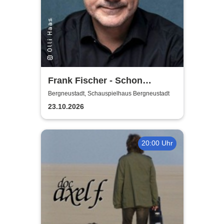
Frank Fischer - Schon
komisch!
Bergneustadt, Schauspielhaus Bergneustadt
23.10.2026
20:00 Uhr