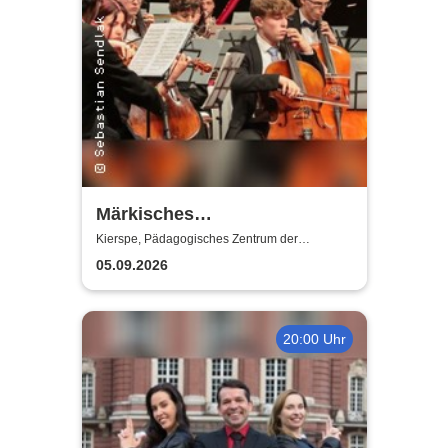
Märkisches
Jugendsinfonieorchester
Kierspe, Pädagogisches Zentrum der
Gesamtschule Kierspe
(MJO) - Junge Klangkraft:
05.09.2026
Shalom
20:00 Uhr