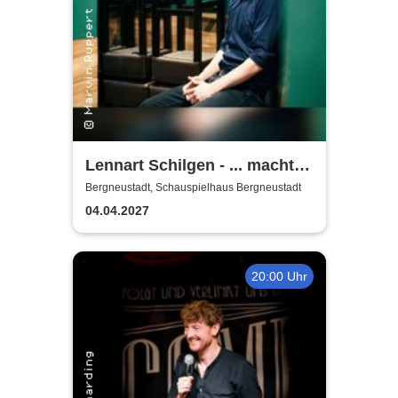
Lennart Schilgen - ... macht
nichts! Lieder vom Schleifen
Bergneustadt, Schauspielhaus Bergneustadt
und Schleifen lassen
04.04.2027
20:00 Uhr