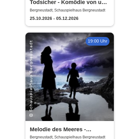
Todsicher - Komödie von und
mit Rita Winter
Bergneustadt, Schauspielhaus Bergneustadt
25.10.2026 - 05.12.2026
19:00 Uhr
Melodie des Meeres -
Schauspielhaus
Bergneustadt, Schauspielhaus Bergneustadt