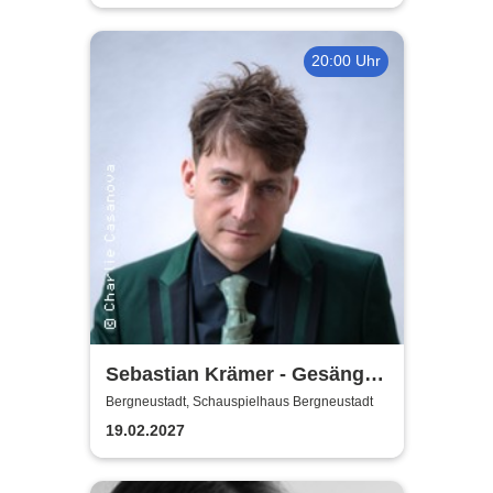
20:00 Uhr
Sebastian Krämer - Gesänge
auf der Falltür
Bergneustadt, Schauspielhaus Bergneustadt
19.02.2027