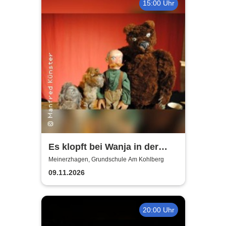
15:00 Uhr
Es klopft bei Wanja in der
Nacht - Figurentheater
Meinerzhagen, Grundschule Am Kohlberg
Manfred Künster
09.11.2026
20:00 Uhr