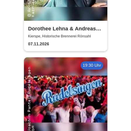
Dorothee Lehna & Andreas
Koch
Kierspe, Historische Brennerei Rönsahl
07.11.2026
19:30 Uhr