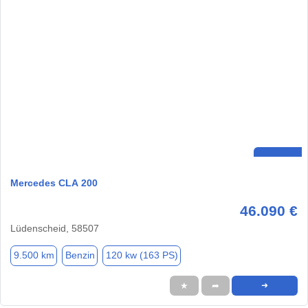
Mercedes CLA 200
46.090 €
Lüdenscheid, 58507
9.500 km
Benzin
120 kw (163 PS)
★
➦
➜