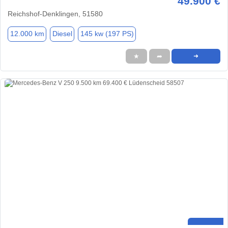
49.900 €
Reichshof-Denklingen, 51580
12.000 km
Diesel
145 kw (197 PS)
★
➦
➜