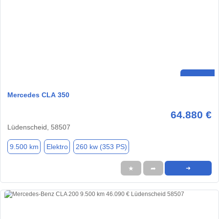
Mercedes CLA 350
64.880 €
Lüdenscheid, 58507
9.500 km
Elektro
260 kw (353 PS)
★
➦
➜