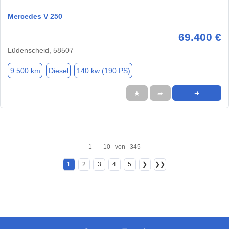
Mercedes V 250
69.400 €
Lüdenscheid, 58507
9.500 km
Diesel
140 kw (190 PS)
★
➦
➜
1 - 10 von 345
1
2
3
4
5
❯
❯❯