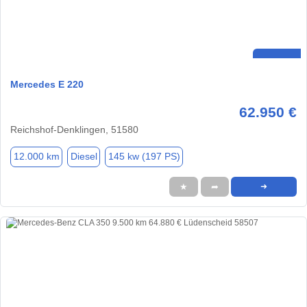
Mercedes E 220
62.950 €
Reichshof-Denklingen, 51580
12.000 km
Diesel
145 kw (197 PS)
★
➦
➜