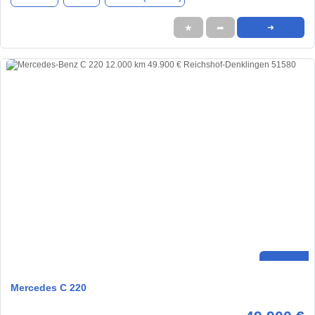
★
➦
➜
Mercedes C 220