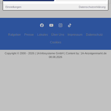
Einstellungen
Datenschutzerklärung
Ratgeber
Presse
Lokales
Über Uns
Impressum
Datenschutz
Cookies
Copyright © 2000 - 2026 | 1A Infosysteme GmbH | Content by: 1A-Anzeigenmarkt.de
08.08.2026