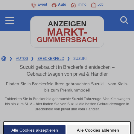
Event
Auto
Immo
Job
ANZEIGEN
MARKT-
GUMMERSBACH
❯
AUTOS
❯
BRECKERFELD
❯
SUZUKI
Suzuki gebraucht in Breckerfeld entdecken –
Gebrauchtwagen von privat & Händler
Finden Sie in Breckerfeld Ihren gebrauchten Suzuki – vom Klein-
bis zum Premiummodell
Entdecken Sie in Breckerfeld gebrauchte Suzuki Fahrzeuge. Von Kleinwagen
bis hin zum SUV – hier finden Sie von Suzuki die besten Gebrauchtwagen in
Breckerfeld von privat und vom Händler.
Leider konnten wir derzeit keine passenden Autos finden. Schauen Sie
Alle Cookies akzeptieren
Alle Cookies ablehnen
bald wieder vorbei!