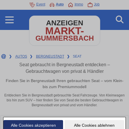
Event
Auto
Immo
Job
ANZEIGEN
MARKT-
GUMMERSBACH
❯
AUTOS
❯
BERGNEUSTADT
❯
SEAT
Seat gebraucht in Bergneustadt entdecken –
Gebrauchtwagen von privat & Händler
Finden Sie in Bergneustadt Ihren gebrauchten Seat – vom Klein-
bis zum Premiummodell
Entdecken Sie in Bergneustadt gebrauchte Seat Fahrzeuge. Von Kleinwagen
bis hin zum SUV – hier finden Sie von Seat die besten Gebrauchtwagen in
Bergneustadt von privat und vom Händler.
Leider konnten wir derzeit keine passenden Autos finden. Schauen Sie
Alle Cookies akzeptieren
Alle Cookies ablehnen
bald wieder vorbei!