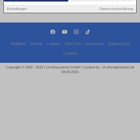
Einstellungen
Datenschutzerklärung
Ratgeber
Presse
Lokales
Über Uns
Impressum
Datenschutz
Cookies
Copyright © 2000 - 2026 | 1A Infosysteme GmbH | Content by: 1A-Anzeigenmarkt.de
08.08.2026