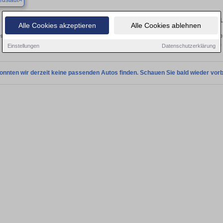
ustadt
Finden Sie in Bergneustadt Ihren gebr
Alle Cookies akzeptieren
Alle Cookies ablehnen
n Sie in Bergneustadt einen Peugeot Boxer Gebrauchtwagen? Entdecken Sie geb
Preisklassen von privat und vom
Einstellungen
Datenschutzerklärung
onnten wir derzeit keine passenden Autos finden. Schauen Sie bald wieder vorb