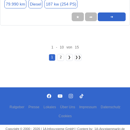
79.990 km
Diesel
187 kw (254 PS)
★
➦
➜
1 - 10 von 15
1
2
❯
❯❯
Ratgeber
Presse
Lokales
Über Uns
Impressum
Datenschutz
Cookies
Copyright © 2000 - 2026 | 1A Infosysteme GmbH | Content by: 1A-Anzeigenmarkt.de