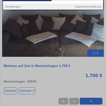
Einstellungen
Datenschutzerklärung
1 / 1
Wohnen auf Zeit in Meinerzhagen 1.700 €
1.700 €
Meinerzhagen, 58540
Zimmer
Zimmer 2
★
➦
➜