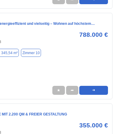
energieeffizient und vielseitig – Wohnen auf höchstem…
788.000 €
3
. 345,54 m²
Zimmer 10
★
➦
➜
MIT 2.200 QM & FREIER GESTALTUNG
355.000 €
3