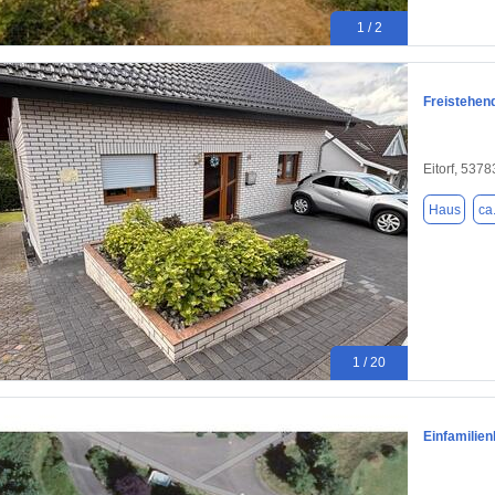
1 / 2
Freistehen
Eitorf, 5378
Haus
ca
1 / 20
Einfamilien