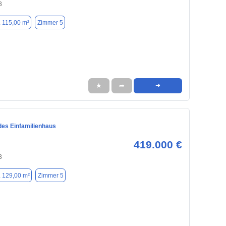
3
. 115,00 m²
Zimmer 5
★
➦
➜
des Einfamilienhaus
419.000 €
3
. 129,00 m²
Zimmer 5