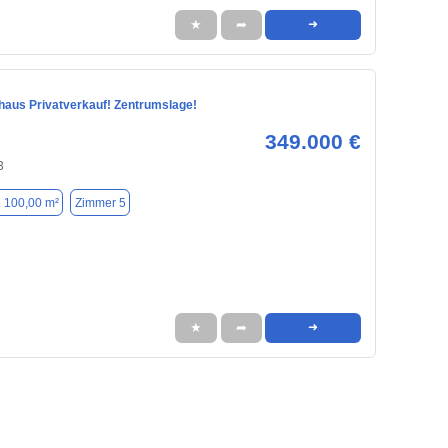
★
➦
➜
nhaus Privatverkauf! Zentrumslage!
349.000 €
3
. 100,00 m²
Zimmer 5
★
➦
➜