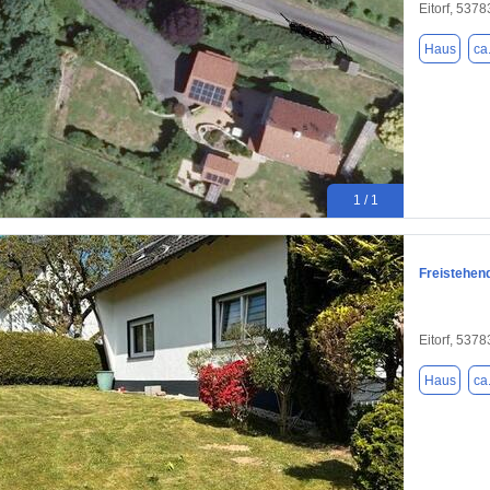
Eitorf, 5378
Haus
ca
1 / 1
Freistehen
Eitorf, 5378
Haus
ca