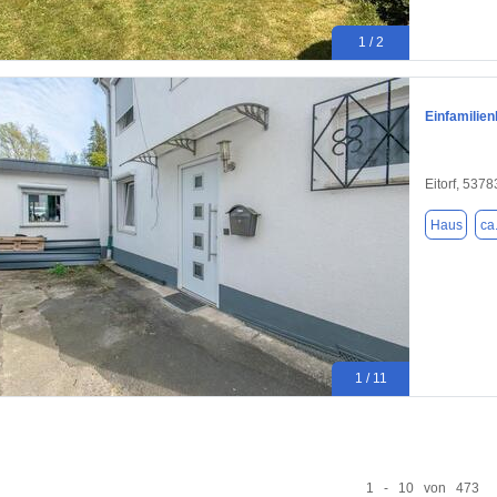
1 / 2
Einfamilie
Eitorf, 5378
Haus
ca
1 / 11
1 - 10 von 473