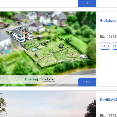
1 / 6
Großzügig, 
Eitorf, 5378
Haus
ca
1 / 31
RUHELAGE 
Eitorf, 5378