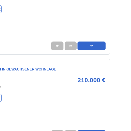
k
★
➦
➜
 IN GEWACHSENER WOHNLAGE
210.000 €
3
k