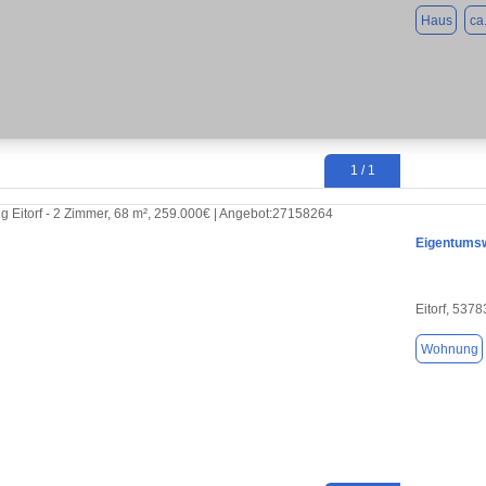
Haus
ca
1 / 1
Eigentums
Eitorf, 5378
Wohnung