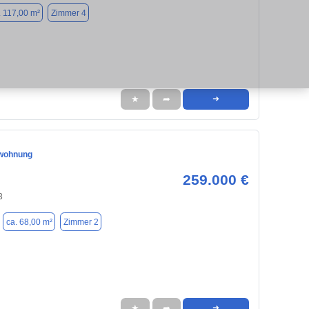
. 117,00 m²
Zimmer 4
★
➦
➜
wohnung
259.000 €
3
ca. 68,00 m²
Zimmer 2
★
➦
➜