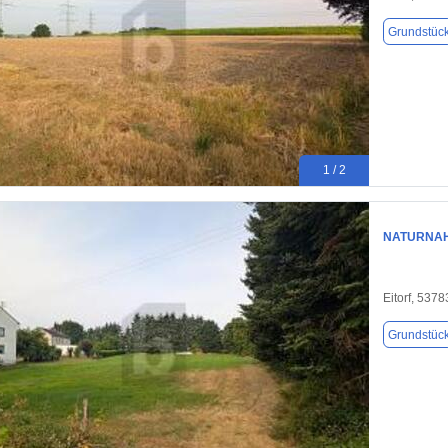
Grundstüc
1 / 2
NATURNAH
Eitorf, 5378
Grundstüc