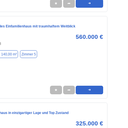
★
➦
➜
des Einfamilienhaus mit traumhaftem Weitblick
560.000 €
3
. 140,00 m²
Zimmer 5
★
➦
➜
haus in einzigartiger Lage und Top Zustand
325.000 €