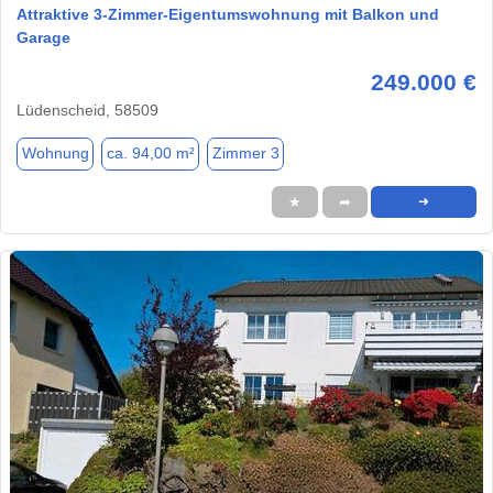
Attraktive 3-Zimmer-Eigentumswohnung mit Balkon und
Garage
249.000 €
Lüdenscheid, 58509
Wohnung
ca. 94,00 m²
Zimmer 3
★
➦
➜