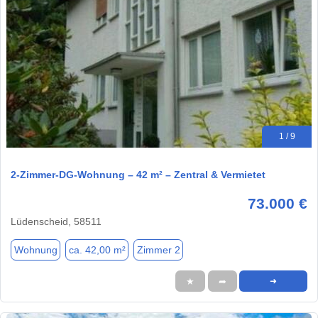
1 / 9
2-Zimmer-DG-Wohnung – 42 m² – Zentral & Vermietet
73.000 €
Lüdenscheid, 58511
Wohnung
ca. 42,00 m²
Zimmer 2
★
➦
➜