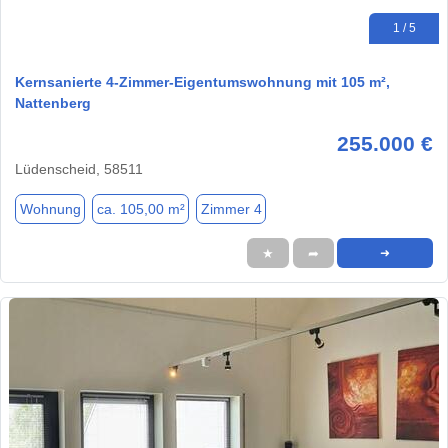
1 / 5
Kernsanierte 4-Zimmer-Eigentumswohnung mit 105 m²,
Nattenberg
255.000 €
Lüdenscheid, 58511
Wohnung
ca. 105,00 m²
Zimmer 4
★
➦
➜