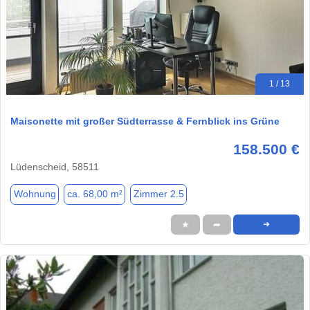
1 / 13
Maisonette mit großer Südterrasse & Fernblick ins Grüne
158.500 €
Lüdenscheid, 58511
Wohnung
ca. 68,00 m²
Zimmer 2.5
★
➦
➜