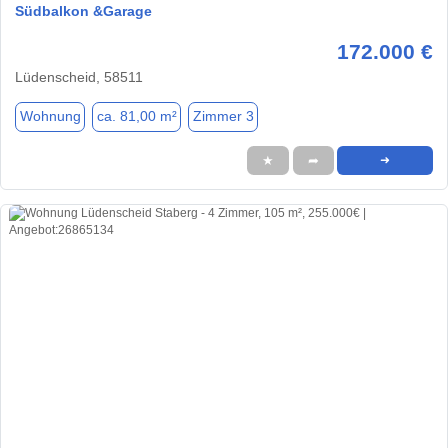
Südbalkon &Garage
172.000 €
Lüdenscheid, 58511
Wohnung
ca. 81,00 m²
Zimmer 3
★
➦
➜