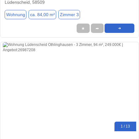
Lüdenscheid, 58509
Wohnung
ca. 84,00 m²
Zimmer 3
★
➦
➜
1 / 13