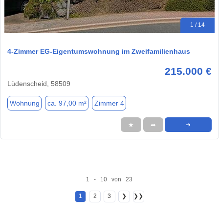
1 / 14
4-Zimmer EG-Eigentumswohnung im Zweifamilienhaus
215.000 €
Lüdenscheid, 58509
Wohnung
ca. 97,00 m²
Zimmer 4
★
➦
➜
1 - 10 von 23
1
2
3
❯
❯❯