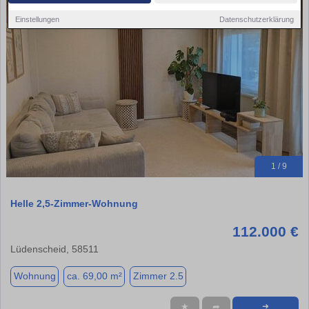
Einstellungen
Datenschutzerklärung
1 / 9
Helle 2,5-Zimmer-Wohnung
112.000 €
Lüdenscheid, 58511
Wohnung
ca. 69,00 m²
Zimmer 2.5
★
➦
➜