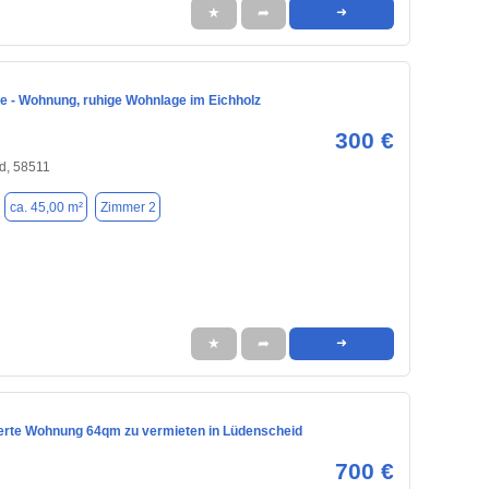
★
➦
➜
le - Wohnung, ruhige Wohnlage im Eichholz
300 €
d, 58511
ca. 45,00 m²
Zimmer 2
★
➦
➜
erte Wohnung 64qm zu vermieten in Lüdenscheid
700 €