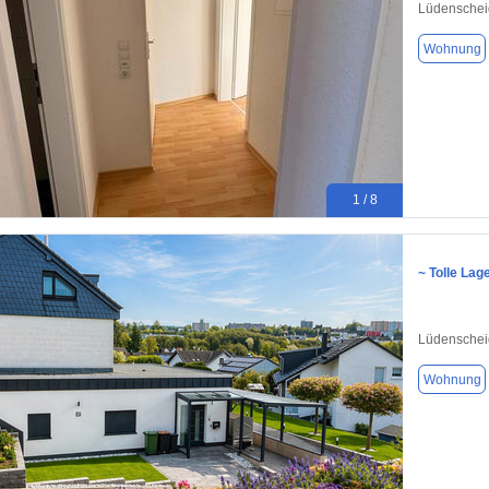
Lüdenschei
Wohnung
1 / 8
~ Tolle Lag
Lüdenschei
Wohnung