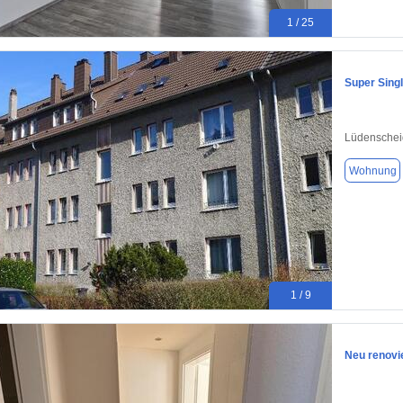
1 / 25
Super Sing
Lüdenschei
Wohnung
1 / 9
Neu renovi