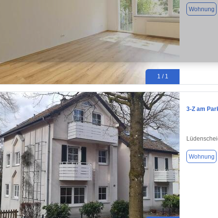
Wohnung
1 / 1
3-Z am Park
Lüdenschei
Wohnung