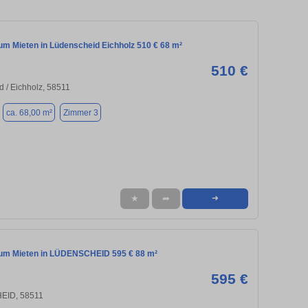
m Mieten in Lüdenscheid Eichholz 510 € 68 m²
510 €
 / Eichholz, 58511
ca. 68,00 m²
Zimmer 3
★
➦
➜
um Mieten in LÜDENSCHEID 595 € 88 m²
595 €
ID, 58511