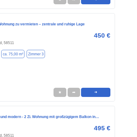
ohnung zu vermieten – zentrale und ruhige Lage
450 €
d, 58511
ca. 75,00 m²
Zimmer 3
★
➦
➜
 und modern - 2 Zi. Wohnung mit großzügigem Balkon in…
495 €
d, 58511