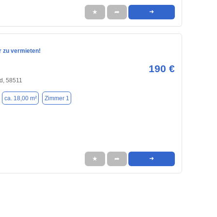
★
➦
➜
zu vermieten!
190 €
d, 58511
ca. 18,00 m²
Zimmer 1
★
➦
➜