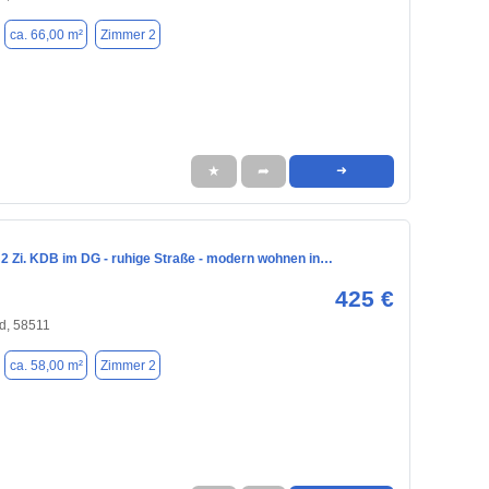
ca. 66,00 m²
Zimmer 2
★
➦
➜
 2 Zi. KDB im DG - ruhige Straße - modern wohnen in…
425 €
d, 58511
ca. 58,00 m²
Zimmer 2