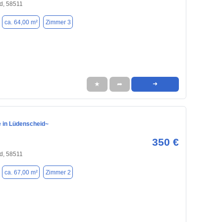
d, 58511
ca. 64,00 m²
Zimmer 3
★
➦
➜
e in Lüdenscheid~
350 €
d, 58511
ca. 67,00 m²
Zimmer 2