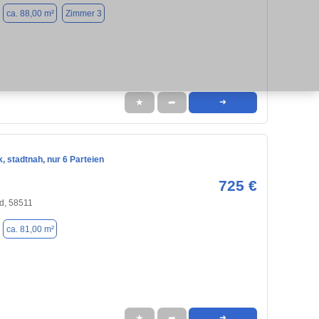
ca. 88,00 m²
Zimmer 3
★
➦
➜
, stadtnah, nur 6 Parteien
725 €
d, 58511
ca. 81,00 m²
★
➦
➜