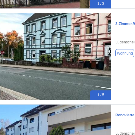
1 / 3
3-Zimmer-W
Lüdenschei
Wohnung
1 / 5
Renovierte
Lüdenschei