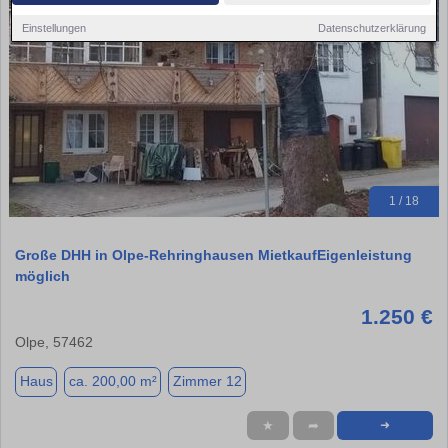
Einstellungen
Datenschutzerklärung
1 / 18
Große DHH in Olpe-Rehringhausen MietkaufEigenleistung
möglich
1.250 €
Olpe, 57462
Haus
ca. 200,00 m²
Zimmer 12
★
➦
➜