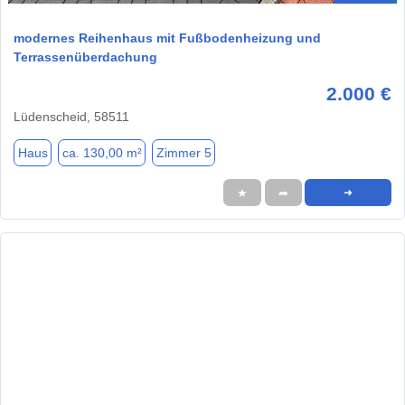
modernes Reihenhaus mit Fußbodenheizung und
Terrassenüberdachung
2.000 €
Lüdenscheid, 58511
Haus
ca. 130,00 m²
Zimmer 5
★
➦
➜