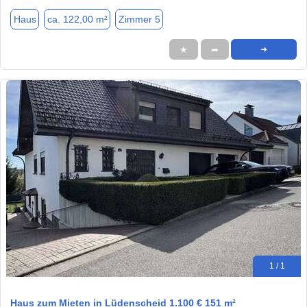
Haus
ca. 122,00 m²
Zimmer 5
★
➦
➜
1 / 1
Haus zum Mieten in Lüdenscheid 1.100 € 151 m²