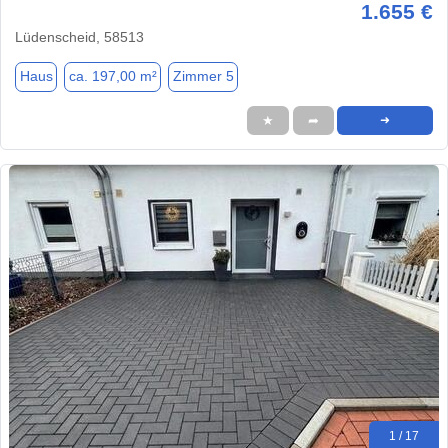
1.655 €
Lüdenscheid, 58513
Haus
ca. 197,00 m²
Zimmer 5
★
➦
➜
1 / 17