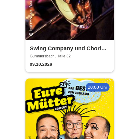
Swing Company und Chorios
Olpe
Gummersbach, Halle 32
09.10.2026
20:00 Uhr