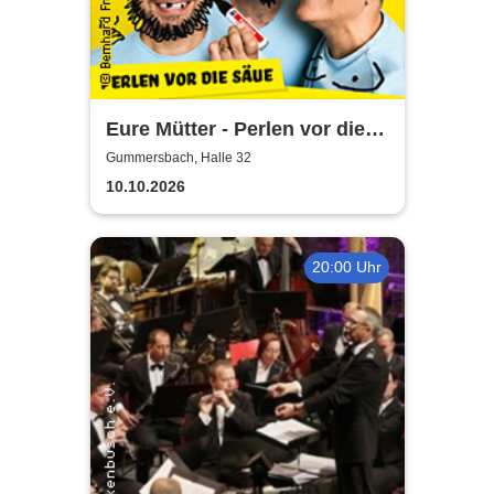
Eure Mütter - Perlen vor die
Säue - Das Best Of zum
Gummersbach, Halle 32
Jubiläum
10.10.2026
20:00 Uhr