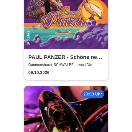
PAUL PANZER - Schöne neue
Welt - welcome to hell
Gummersbach, SCHWALBE arena | Die
Schwalbe Arena Gummersbach
09.10.2026
20:00 Uhr