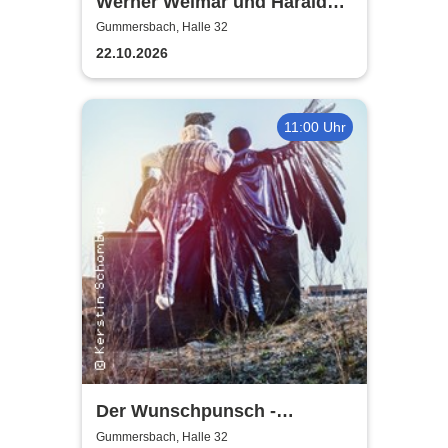
Werner Weimar und Harald
Horn
Gummersbach, Halle 32
22.10.2026
11:00 Uhr
Der Wunschpunsch -
Landestheater Neuss
Gummersbach, Halle 32