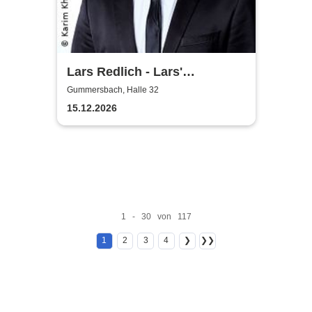
Lars Redlich - Lars'
Christmas
Gummersbach, Halle 32
15.12.2026
1 - 30 von 117
1
2
3
4
❯
❯❯