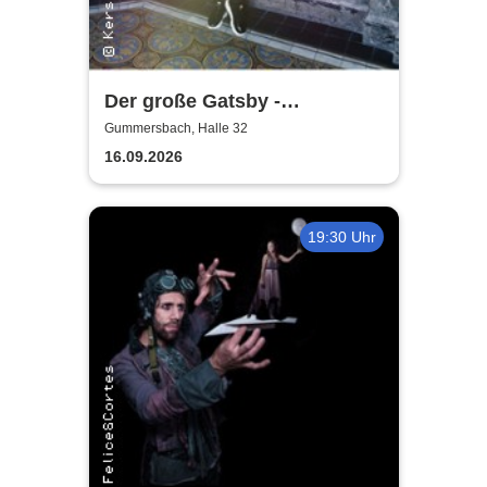
Der große Gatsby -
Rheinisches Landestheater
Gummersbach, Halle 32
Neuss
16.09.2026
19:30 Uhr