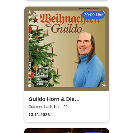
20:00 Uhr
Guildo Horn & Die
Orthopädischen Strümpfe -
Gummersbach, Halle 32
Weihnachten mit Guildo
13.11.2026