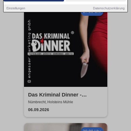
Einstellungen
Datenschutzerklärung
17:00 Uhr
Das Kriminal Dinner -
Hauptkommissar Schröder
Nümbrecht, Holsteins Mühle
ermittelt
06.09.2026