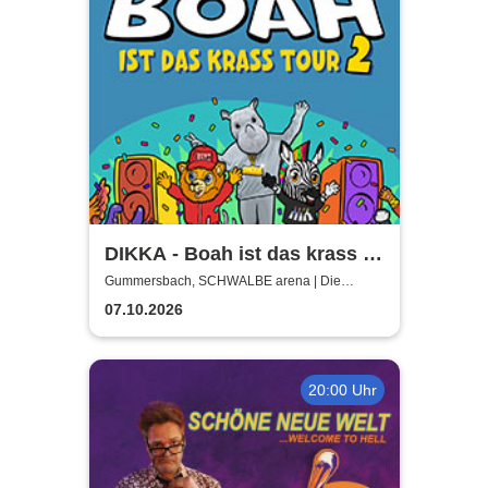
DIKKA - Boah ist das krass -
Tour 2026
Gummersbach, SCHWALBE arena | Die
Schwalbe Arena Gummersbach
07.10.2026
20:00 Uhr