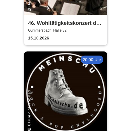
46. Wohltätigkeitskonzert des
Musikkorps der Bundeswehr
Gummersbach, Halle 32
15.10.2026
20:00 Uhr