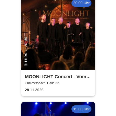
20:00 Uhr
MOONLIGHT Concert - Vom
Rhythmus des Lebens -
Gummersbach, Halle 32
Rhythm, Songs, Lyrics &
28.11.2026
Classic
19:00 Uhr