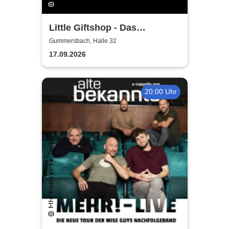
Little Giftshop - Das
zauberhafte Antiquariat der
Gummersbach, Halle 32
Geschichten
17.09.2026
20:00 Uhr