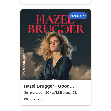
20:00 Uhr
Hazel Brugger - Good
Evening Europe
Gummersbach, SCHWALBE arena | Die
Schwalbe Arena Gummersbach
26.09.2026