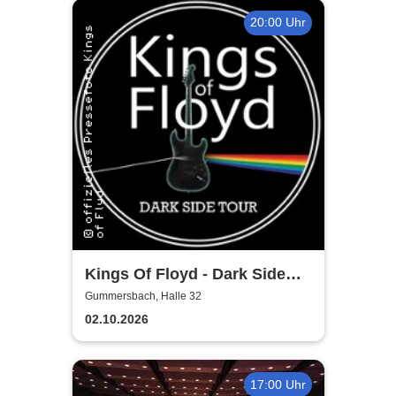
20:00 Uhr
Kings Of Floyd - Dark Side
Tour
Gummersbach, Halle 32
02.10.2026
17:00 Uhr