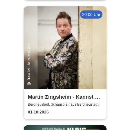
20:00 Uhr
Martin Zingsheim - Kannst Du
Dir Nicht Ausdenken
Bergneustadt, Schauspielhaus Bergneustadt
01.10.2026