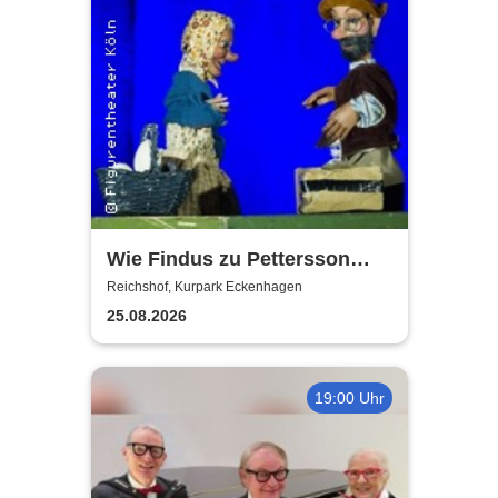
Wie Findus zu Pettersson
kam - Open Air
Reichshof, Kurpark Eckenhagen
Figurentheater
25.08.2026
19:00 Uhr