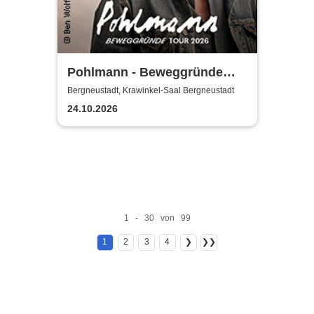
Pohlmann - Beweggründe
Tour 2026
Bergneustadt, Krawinkel-Saal Bergneustadt
24.10.2026
1 - 30 von 99
1
2
3
4
❯
❯❯