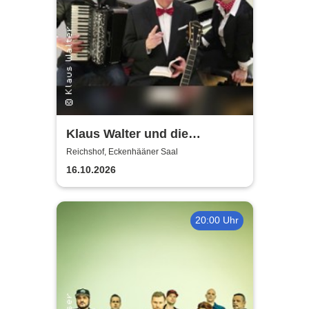
Klaus Walter und die
Melodies: Vorwiegend heiter -
Reichshof, Eckenhääner Saal
Eine Hommage
16.10.2026
20:00 Uhr