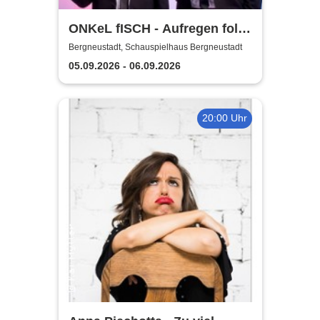
ONKeL fISCH - Aufregen folgt
Sonnenschein!
Bergneustadt, Schauspielhaus Bergneustadt
05.09.2026 - 06.09.2026
20:00 Uhr