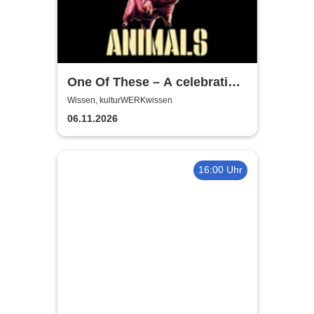
One Of These – A celebration
of Pink Floyd / Animals-Tour
Wissen, kulturWERKwissen
2026
06.11.2026
16:00 Uhr