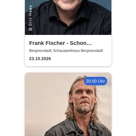
Frank Fischer - Schon
komisch!
Bergneustadt, Schauspielhaus Bergneustadt
23.10.2026
20:00 Uhr