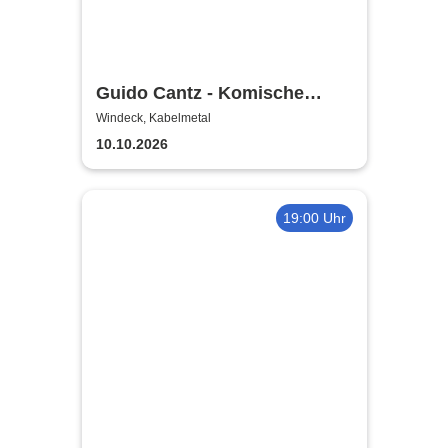
Guido Cantz - Komische
Zeiten | Das neue Programm
Windeck, Kabelmetal
10.10.2026
19:00 Uhr