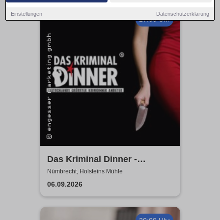
Einstellungen
Datenschutzerklärung
17:00 Uhr
Das Kriminal Dinner -
Hauptkommissar Schröder
Nümbrecht, Holsteins Mühle
ermittelt
06.09.2026