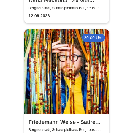
Anna Piechotta - Zu viel
Emotionen
Bergneustadt, Schauspielhaus Bergneustadt
12.09.2026
20:00 Uhr
Friedemann Weise - Satire
suchen ein Zuhause
Bergneustadt, Schauspielhaus Bergneustadt