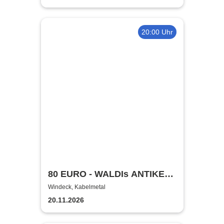
20:00 Uhr
80 EURO - WALDIs ANTIKE
BINGOSHOW
Windeck, Kabelmetal
20.11.2026