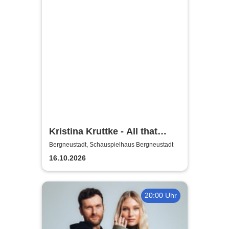
Kristina Kruttke - All that
Jaazz!
Bergneustadt, Schauspielhaus Bergneustadt
16.10.2026
20:00 Uhr