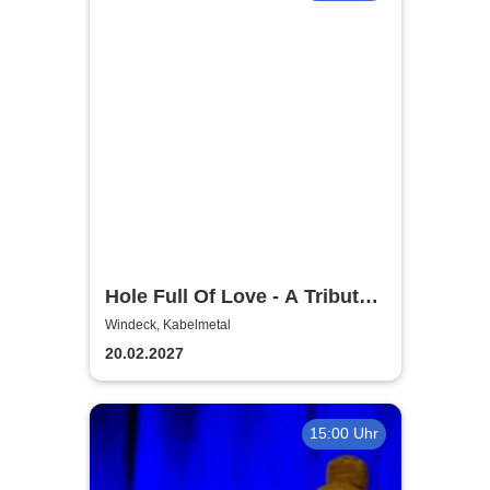
Hole Full Of Love - A Tribute
to 70's AC/DC
Windeck, Kabelmetal
20.02.2027
15:00 Uhr