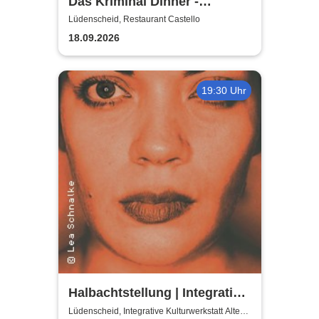
Das Kriminal Dinner -
Testament à la Carte
Lüdenscheid, Restaurant Castello
18.09.2026
19:30 Uhr
Halbachtstellung | Integrative
Kulturwerkstatt Alte Schule
Lüdenscheid, Integrative Kulturwerkstatt Alte