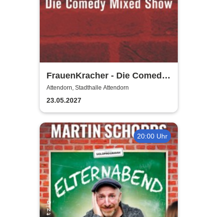
FrauenKracher - Die Comedy
Mixed Show
Attendorn, Stadthalle Attendorn
23.05.2027
20:00 Uhr