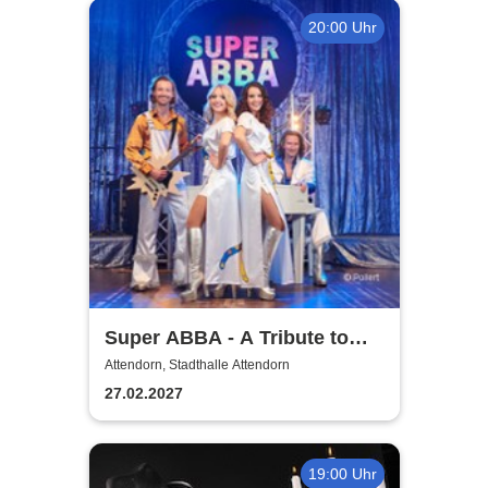
20:00 Uhr
Super ABBA - A Tribute to
ABBA
Attendorn, Stadthalle Attendorn
27.02.2027
19:00 Uhr