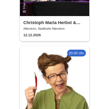
Christoph Maria Herbst &
Moritz Netenjakob - Das
Attendorn, Stadthalle Attendorn
ernsthafte Bemühen um
12.12.2026
Albernheit
20:00 Uhr