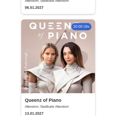
Musik-Comedy-Stand-up-
Attendorn, Stadthalle Attendorn
Show! - (ständig aktualisiert)
06.01.2027
20:00 Uhr
Queenz of Piano
Attendorn, Stadthalle Attendorn
13.01.2027