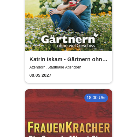
Katrin Iskam - Gärtnern ohne
viel Geschiss
Attendorn, Stadthalle Attendorn
09.05.2027
18:00 Uhr