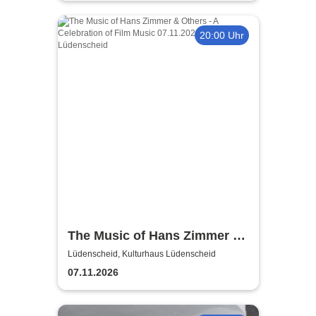
20:00 Uhr
The Music of Hans Zimmer &
Others - A Celebration of Film
Lüdenscheid, Kulturhaus Lüdenscheid
Music
07.11.2026