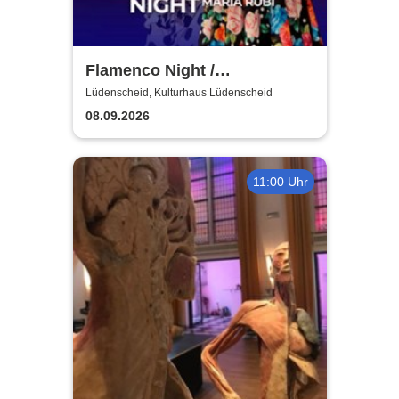
Flamenco Night /
Flamencomanía Tour 26/27 -
Lüdenscheid, Kulturhaus Lüdenscheid
Deutschlands größte
08.09.2026
Flamenco-Tournee
11:00 Uhr