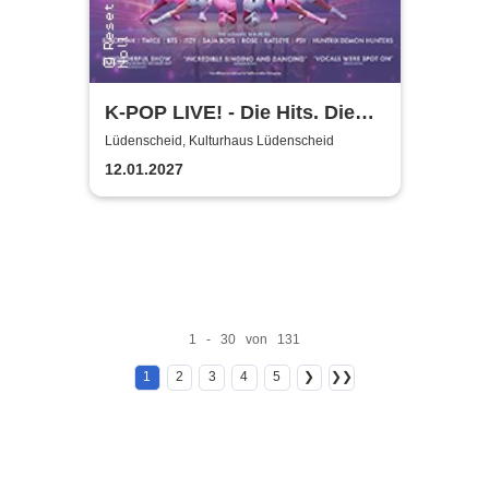
K-POP LIVE! - Die Hits. Die
Moves. Die Show.
Lüdenscheid, Kulturhaus Lüdenscheid
12.01.2027
1 - 30 von 131
1
2
3
4
5
❯
❯❯