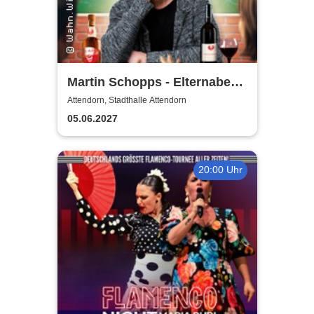
Martin Schopps - Elternabend
- Wenn Schule zur Comedy-
Attendorn, Stadthalle Attendorn
Show wird
05.06.2027
20:00 Uhr