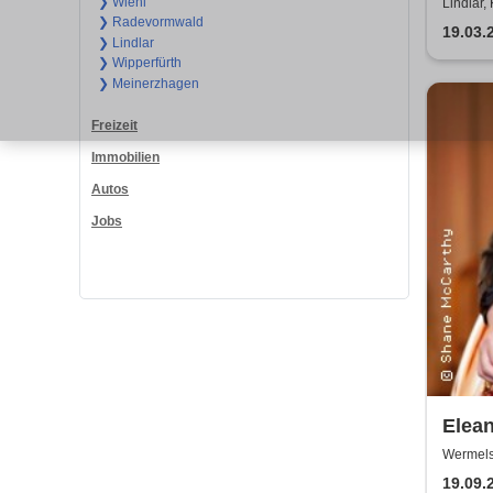
Jahre
❯ Wiehl
Lindlar,
❯ Radevormwald
19.03.
❯ Lindlar
❯ Wipperfürth
❯ Meinerzhagen
Freizeit
Immobilien
Autos
Jobs
Elea
Wermels
19.09.