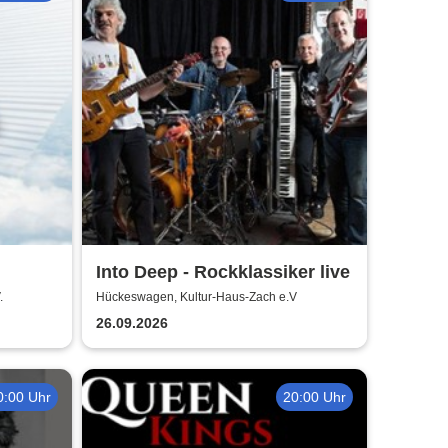
Into Deep - Rockklassiker live
sik
.
Hückeswagen, Kultur-Haus-Zach e.V
26.09.2026
0:00 Uhr
20:00 Uhr