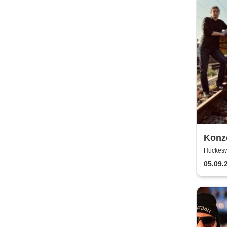
Konze
Feat 
Hückesw
Balla
05.09.