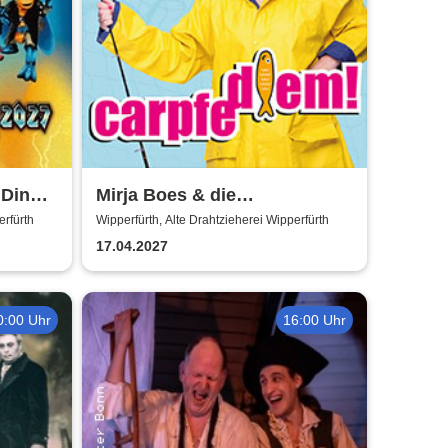
 Dino
Mirja Boes & die
HonkeyDonkeys - carpfe
erfürth
Wipperfürth, Alte Drahtzieherei Wipperfürth
diem!
17.04.2027
0:00 Uhr
16:00 Uhr