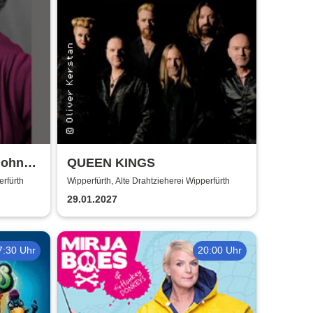
r ohne
QUEEN KINGS
erfürth
Wipperfürth, Alte Drahtzieherei Wipperfürth
29.01.2027
7:30 Uhr
20:00 Uhr