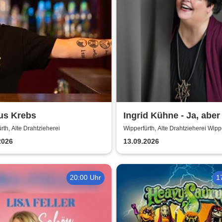
us Krebs
Ingrid Kühne - Ja, abe
mich!
rth, Alte Drahtzieherei
Wipperfürth, Alte Drahtzieherei Wipp
2026
13.09.2026
20:00 Uhr
1