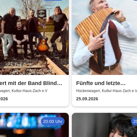
rt mit der Band Blind
Fünfte und letzte
- Mix aus Blues, Rock,
Sommernacht der Klas
agen, Kultur-Haus-Zach e.V
Hückeswagen, Kultur-Haus Zach e.V
den, jazzige Akkorde
2026
2026
25.09.2026
20:00 Uhr
2