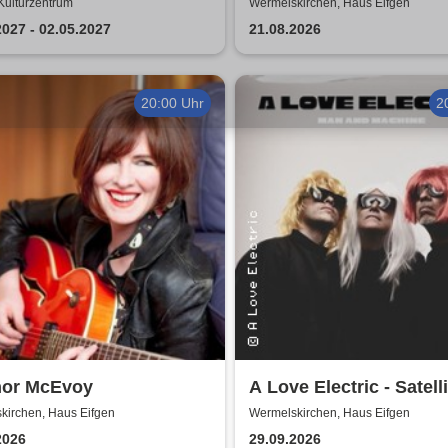
 - Dat is e Ding!
Air Summerstage
 Kulturzentrum
Wermelskirchen, Haus Eifgen
2027 - 02.05.2027
21.08.2026
20:00 Uhr
2
nor McEvoy
A Love Electric - Satell
Jazz - New Perspective
kirchen, Haus Eifgen
Wermelskirchen, Haus Eifgen
Jazz
2026
29.09.2026