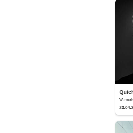
Quic
Wermelsk
23.04.