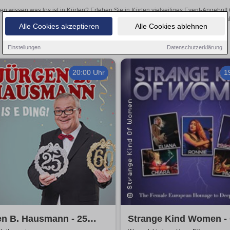
len wissen was los ist in Kürten? Erleben Sie in Kürten vielseitiges Event-Angebot
aufregende Veranstaltungen in Kürten – hier finden al
Alle Cookies akzeptieren
Alle Cookies ablehnen
Einstellungen
Datenschutzerklärung
20:00 Uhr
1
en B. Hausmann - 25
Strange Kind Women -