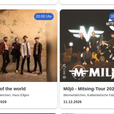
20:00 Uhr
2
of the world
Miljö - Mitsing-Tour 202
Unplugged
kirchen, Haus Eifgen
Wermelskirchen, Kattwinkelsche Fab
2026
11.12.2026