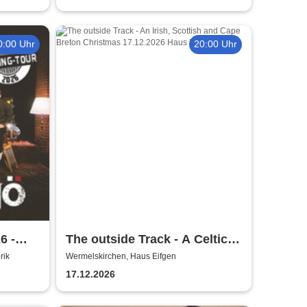
0:00 Uhr
20:00 Uhr
6 -
The outside Track - A Celtic
Christmas Voyage
rik
Wermelskirchen, Haus Eifgen
17.12.2026