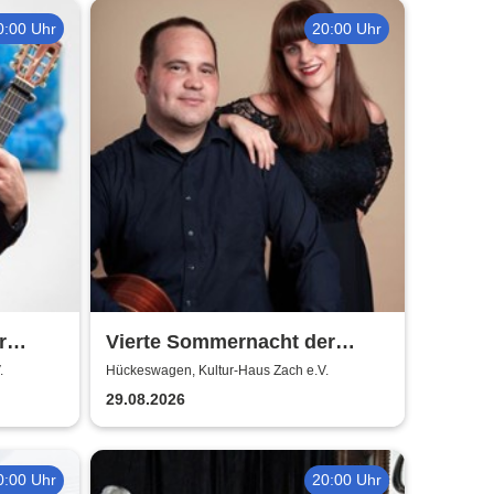
0:00 Uhr
20:00 Uhr
r
Vierte Sommernacht der
Klassik 2026
.
Hückeswagen, Kultur-Haus Zach e.V.
29.08.2026
0:00 Uhr
20:00 Uhr