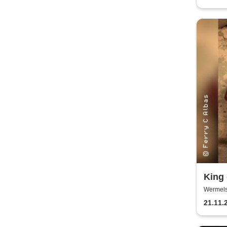
King 
Wermels
21.11.