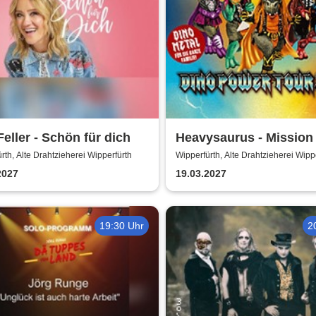
Feller - Schön für dich
Heavysaurus - Mission
Power Tour 2027
rth, Alte Drahtzieherei Wipperfürth
Wipperfürth, Alte Drahtzieherei Wipp
2027
19.03.2027
19:30 Uhr
2