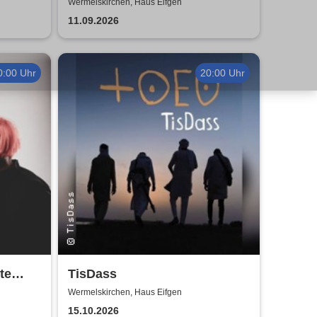
Wermelskirchen, Haus Eifgen
11.09.2026
0:00 Uhr
20:00 Uhr
ite
TisDass
s in
Wermelskirchen, Haus Eifgen
15.10.2026