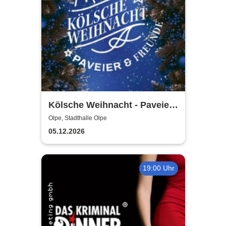
Kölsche Weihnacht - Paveier
& Freunde 2026
Olpe, Stadthalle Olpe
05.12.2026
19:00 Uhr