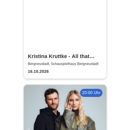
Kristina Kruttke - All that
Jaazz!
Bergneustadt, Schauspielhaus Bergneustadt
16.10.2026
20:00 Uhr