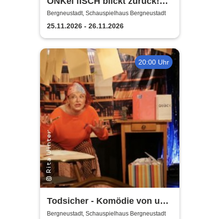
ONKel fISCH blickt zurück!
Der satirische
Bergneustadt, Schauspielhaus Bergneustadt
Jahresrückblick
25.11.2026 - 26.11.2026
20:00 Uhr
Todsicher - Komödie von und
mit Rita Winter
Bergneustadt, Schauspielhaus Bergneustadt