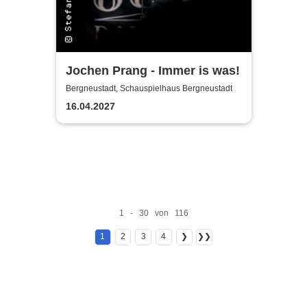
Jochen Prang - Immer is was!
Bergneustadt, Schauspielhaus Bergneustadt
16.04.2027
1 - 30 von 116
1
2
3
4
❯
❯❯