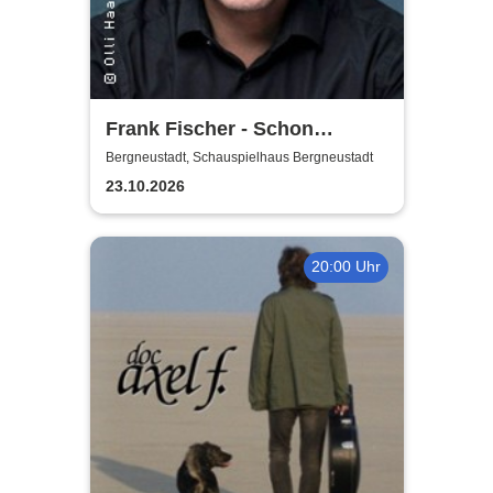
Frank Fischer - Schon
komisch!
Bergneustadt, Schauspielhaus Bergneustadt
23.10.2026
20:00 Uhr