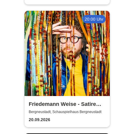
20:00 Uhr
Friedemann Weise - Satire
suchen ein Zuhause
Bergneustadt, Schauspielhaus Bergneustadt
20.09.2026