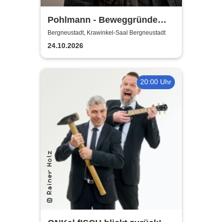
Pohlmann - Beweggründe
Tour 2026
Bergneustadt, Krawinkel-Saal Bergneustadt
24.10.2026
20:00 Uhr