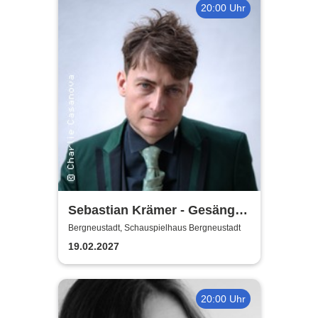
20:00 Uhr
Sebastian Krämer - Gesänge
auf der Falltür
Bergneustadt, Schauspielhaus Bergneustadt
19.02.2027
20:00 Uhr