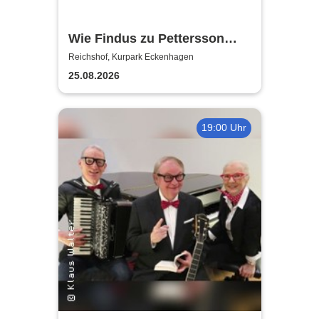
Wie Findus zu Pettersson
kam - Open Air
Reichshof, Kurpark Eckenhagen
Figurentheater
25.08.2026
19:00 Uhr