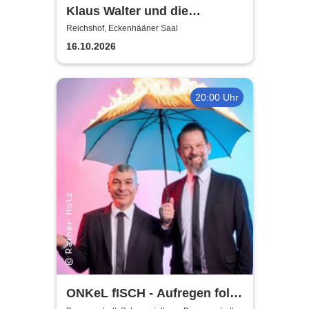
Klaus Walter und die
Melodies: Vorwiegend heiter -
Reichshof, Eckenhääner Saal
Eine Hommage
16.10.2026
20:00 Uhr
ONKeL fISCH - Aufregen folgt