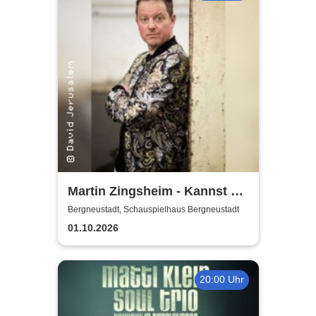
Martin Zingsheim - Kannst Du
Dir Nicht Ausdenken
Bergneustadt, Schauspielhaus Bergneustadt
01.10.2026
20:00 Uhr