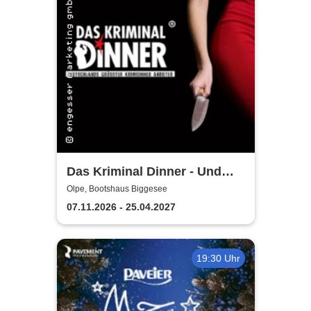
Das Kriminal Dinner - Und
raus bist du
Olpe, Bootshaus Biggesee
07.11.2026 - 25.04.2027
19:30 Uhr