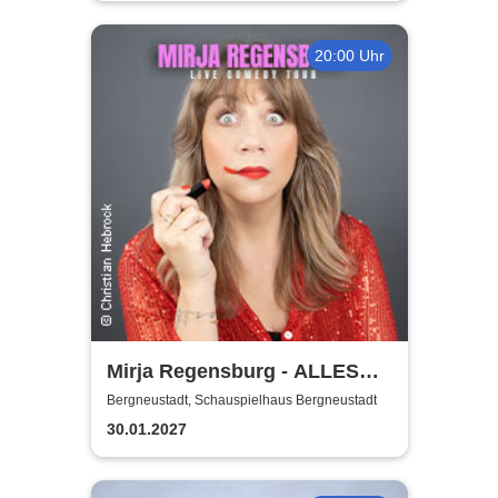
20:00 Uhr
Mirja Regensburg - ALLES
WIRD GUT!
Bergneustadt, Schauspielhaus Bergneustadt
30.01.2027