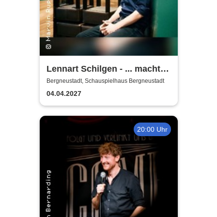
Lennart Schilgen - ... macht
nichts! Lieder vom Schleifen
Bergneustadt, Schauspielhaus Bergneustadt
und Schleifen lassen
04.04.2027
20:00 Uhr