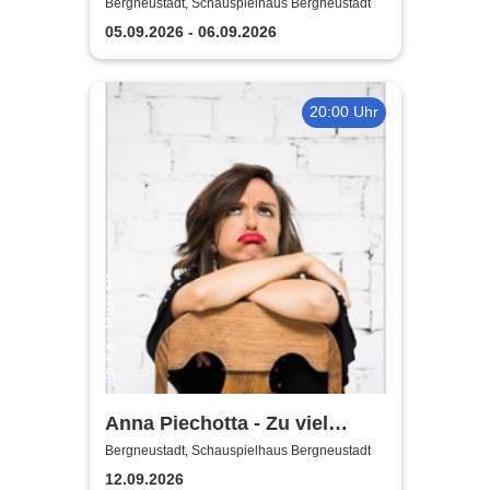
Sonnenschein!
Bergneustadt, Schauspielhaus Bergneustadt
05.09.2026 - 06.09.2026
20:00 Uhr
Anna Piechotta - Zu viel
Emotionen
Bergneustadt, Schauspielhaus Bergneustadt
12.09.2026