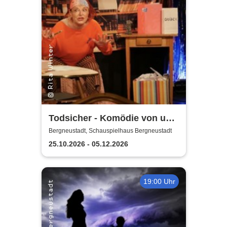
Todsicher - Komödie von und
mit Rita Winter
Bergneustadt, Schauspielhaus Bergneustadt
25.10.2026 - 05.12.2026
19:00 Uhr