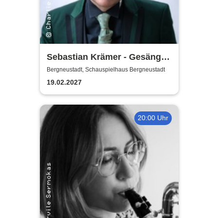
Sebastian Krämer - Gesänge
auf der Falltür
Bergneustadt, Schauspielhaus Bergneustadt
19.02.2027
20:00 Uhr