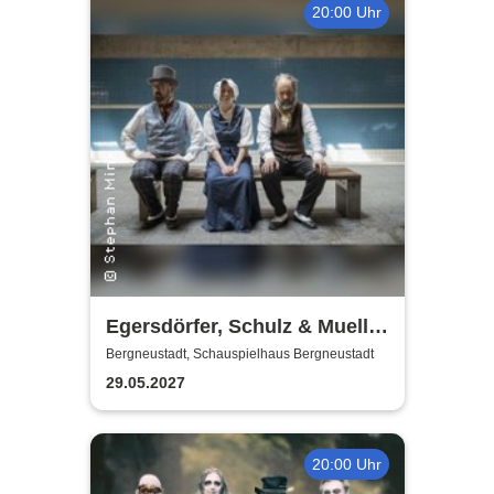
20:00 Uhr
Egersdörfer, Schulz & Mueller
- Carmen oder Worte, die das
Bergneustadt, Schauspielhaus Bergneustadt
Herz berühren
29.05.2027
20:00 Uhr