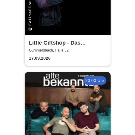
Little Giftshop - Das
zauberhafte Antiquariat der
Gummersbach, Halle 32
Geschichten
17.09.2026
20:00 Uhr