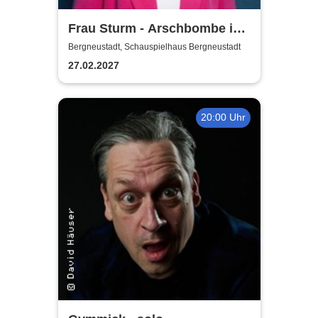
Frau Sturm - Arschbombe ins
Leben
Bergneustadt, Schauspielhaus Bergneustadt
27.02.2027
20:00 Uhr