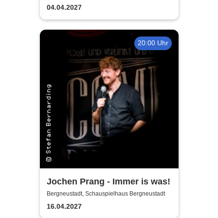
und Schleifen lassen
04.04.2027
20:00 Uhr
Jochen Prang - Immer is was!
Bergneustadt, Schauspielhaus Bergneustadt
16.04.2027