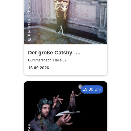
Der große Gatsby -
Rheinisches Landestheater
Gummersbach, Halle 32
Neuss
16.09.2026
19:30 Uhr