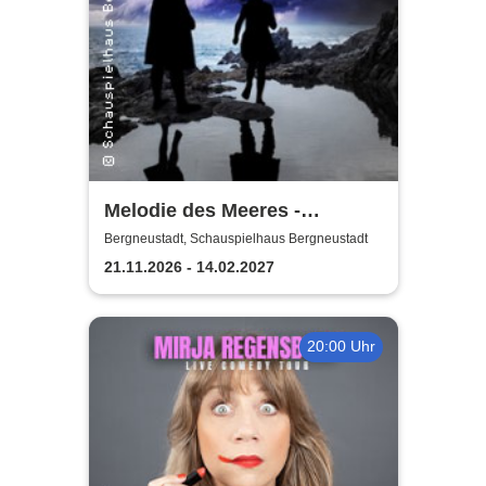
Melodie des Meeres -
Schauspielhaus
Bergneustadt, Schauspielhaus Bergneustadt
Bergneustadt
21.11.2026 - 14.02.2027
20:00 Uhr