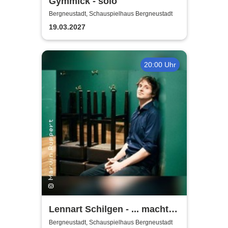
Gymmick - solo
Bergneustadt, Schauspielhaus Bergneustadt
19.03.2027
20:00 Uhr
Lennart Schilgen - ... macht
nichts! Lieder vom Schleifen
Bergneustadt, Schauspielhaus Bergneustadt