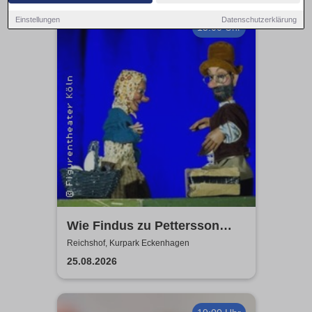
Einstellungen
Datenschutzerklärung
15:00 Uhr
Wie Findus zu Pettersson
kam - Open Air
Reichshof, Kurpark Eckenhagen
Figurentheater
25.08.2026