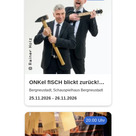
ONKel fISCH blickt zurück!
Der satirische
Bergneustadt, Schauspielhaus Bergneustadt
Jahresrückblick
25.11.2026 - 26.11.2026
20:00 Uhr