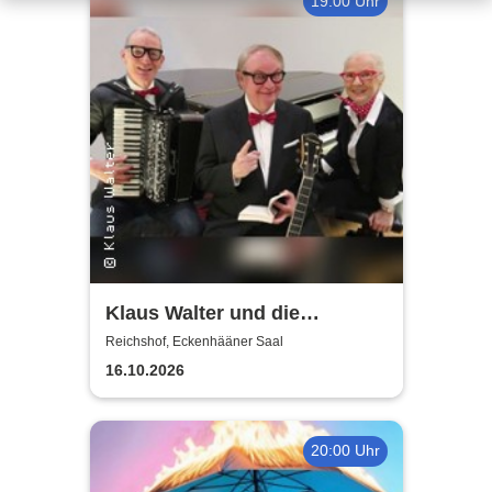
19:00 Uhr
Klaus Walter und die
Melodies: Vorwiegend heiter -
Reichshof, Eckenhääner Saal
Eine Hommage
16.10.2026
20:00 Uhr