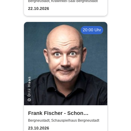
Bergneustadt, Krawinkel-Saal Bergneustadt
22.10.2026
20:00 Uhr
Frank Fischer - Schon
komisch!
Bergneustadt, Schauspielhaus Bergneustadt
23.10.2026