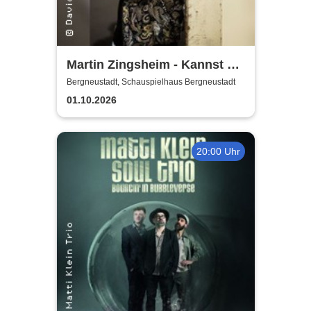
Martin Zingsheim - Kannst Du
Dir Nicht Ausdenken
Bergneustadt, Schauspielhaus Bergneustadt
01.10.2026
20:00 Uhr