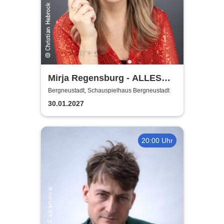
Mirja Regensburg - ALLES
WIRD GUT!
Bergneustadt, Schauspielhaus Bergneustadt
30.01.2027
20:00 Uhr