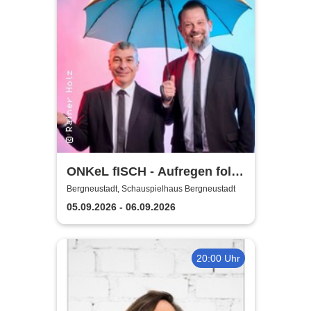
ONKeL fISCH - Aufregen folgt
Sonnenschein!
Bergneustadt, Schauspielhaus Bergneustadt
05.09.2026 - 06.09.2026
20:00 Uhr