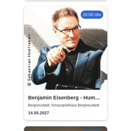
20:00 Uhr
Benjamin Eisenberg - Humor-
Offensive
Bergneustadt, Schauspielhaus Bergneustadt
14.05.2027