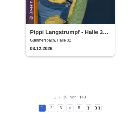
Pippi Langstrumpf - Halle 32
Gummersbach
Gummersbach, Halle 32
08.12.2026
1 - 30 von 143
1
2
3
4
5
❯
❯❯