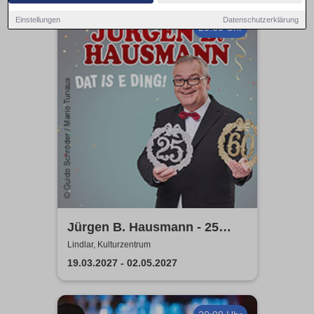
Einstellungen
Datenschutzerklärung
20:00 Uhr
Jürgen B. Hausmann - 25
Jahre - Dat is e Ding!
Lindlar, Kulturzentrum
19.03.2027 - 02.05.2027