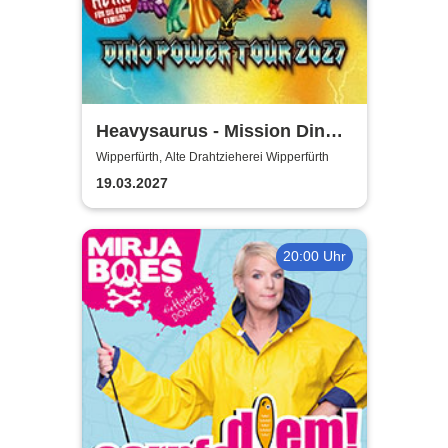
Heavysaurus - Mission Dino
Power Tour 2027
Wipperfürth, Alte Drahtzieherei Wipperfürth
19.03.2027
20:00 Uhr