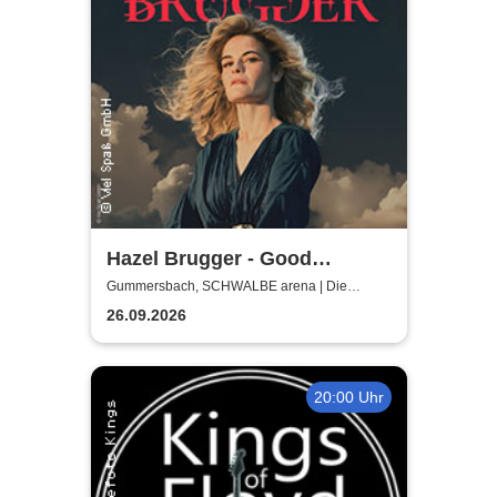
Hazel Brugger - Good
Evening Europe
Gummersbach, SCHWALBE arena | Die
Schwalbe Arena Gummersbach
26.09.2026
20:00 Uhr