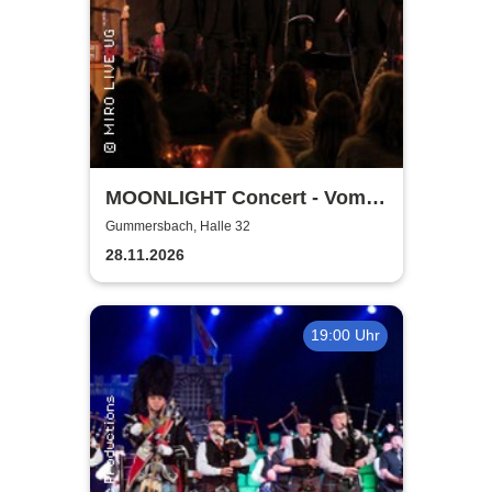
MOONLIGHT Concert - Vom
Rhythmus des Lebens -
Gummersbach, Halle 32
Rhythm, Songs, Lyrics &
28.11.2026
Classic
19:00 Uhr