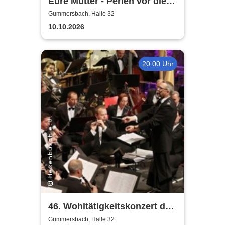
Eure Mütter - Perlen vor die
Säue - Das Best Of zum
Gummersbach, Halle 32
Jubiläum
10.10.2026
20:00 Uhr
46. Wohltätigkeitskonzert des
Musikkorps der Bundeswehr
Gummersbach, Halle 32