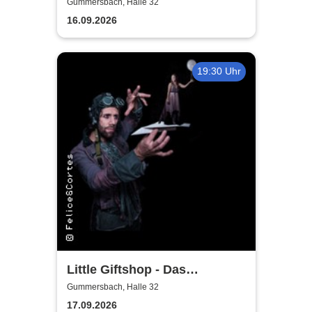
Rheinisches Landestheater
Gummersbach, Halle 32
Neuss
16.09.2026
19:30 Uhr
Little Giftshop - Das
zauberhafte Antiquariat der
Gummersbach, Halle 32
Geschichten
17.09.2026