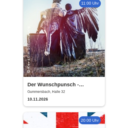
11:00 Uhr
Der Wunschpunsch -
Landestheater Neuss
Gummersbach, Halle 32
10.11.2026
20:00 Uhr