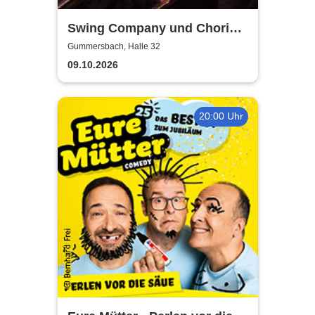
Swing Company und Chorios
Olpe
Gummersbach, Halle 32
09.10.2026
20:00 Uhr