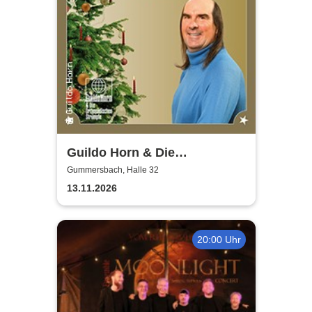
Guildo Horn & Die
Orthopädischen Strümpfe -
Gummersbach, Halle 32
Weihnachten mit Guildo
13.11.2026
20:00 Uhr