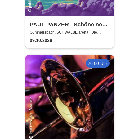
PAUL PANZER - Schöne neue
Welt - welcome to hell
Gummersbach, SCHWALBE arena | Die
Schwalbe Arena Gummersbach
09.10.2026
20:00 Uhr