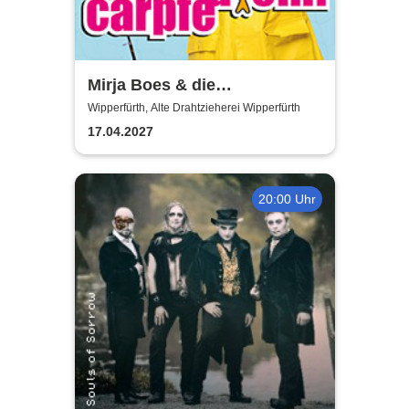
Mirja Boes & die
HonkeyDonkeys - carpfe
Wipperfürth, Alte Drahtzieherei Wipperfürth
diem!
17.04.2027
20:00 Uhr