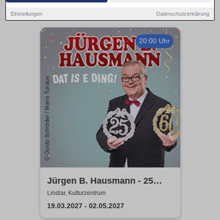
Einstellungen
Datenschutzerklärung
20:00 Uhr
Jürgen B. Hausmann - 25
Jahre - Dat is e Ding!
Lindlar, Kulturzentrum
19.03.2027 - 02.05.2027