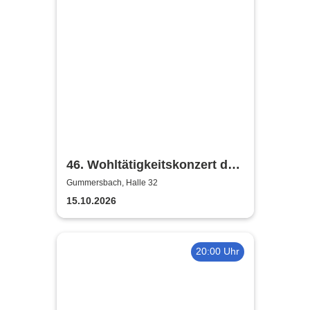
46. Wohltätigkeitskonzert des
Musikkorps der Bundeswehr
Gummersbach, Halle 32
15.10.2026
20:00 Uhr