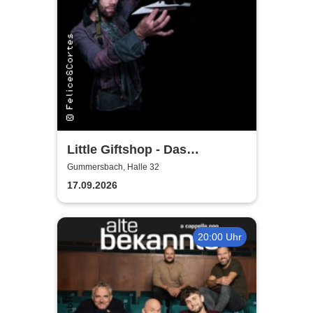
Little Giftshop - Das
zauberhafte Antiquariat der
Gummersbach, Halle 32
Geschichten
17.09.2026
20:00 Uhr