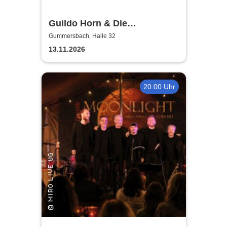
Guildo Horn & Die
Orthopädischen Strümpfe -
Gummersbach, Halle 32
Weihnachten mit Guildo
13.11.2026
20:00 Uhr