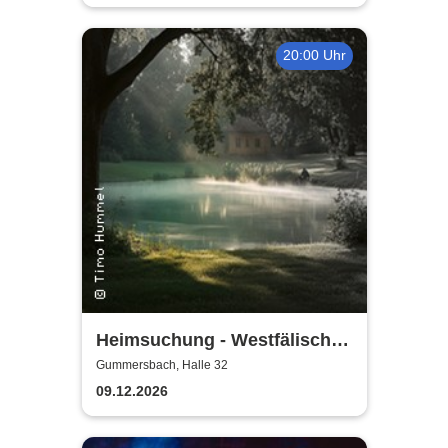
20:00 Uhr
Heimsuchung - Westfälisches
Landestheater
Gummersbach, Halle 32
09.12.2026