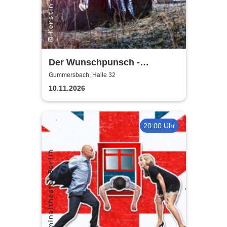
Der Wunschpunsch -
Landestheater Neuss
Gummersbach, Halle 32
10.11.2026
20:00 Uhr