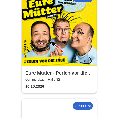
Eure Mütter - Perlen vor die
Säue - Das Best Of zum
Gummersbach, Halle 32
Jubiläum
10.10.2026
20:00 Uhr