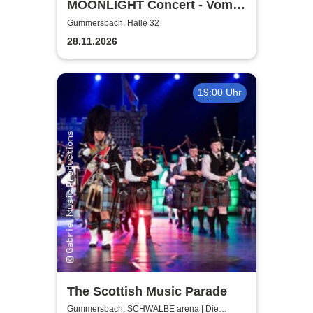
MOONLIGHT Concert - Vom
Rhythmus des Lebens -
Gummersbach, Halle 32
Rhythm, Songs, Lyrics &
28.11.2026
Classic
19:00 Uhr
The Scottish Music Parade
Gummersbach, SCHWALBE arena | Die