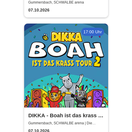
Gummersbach, SCHWALBE arena
07.10.2026
17:00 Uhr
DIKKA - Boah ist das krass -
Tour 2026
Gummersbach, SCHWALBE arena | Die
Schwalbe Arena Gummersbach
07.10.2026