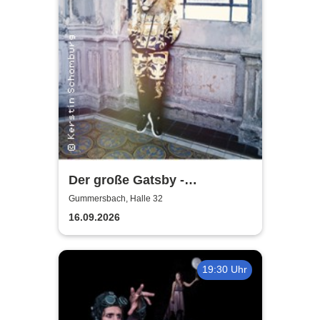
Der große Gatsby -
Rheinisches Landestheater
Gummersbach, Halle 32
Neuss
16.09.2026
19:30 Uhr