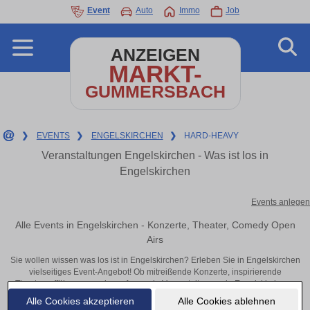
Event
Auto
Immo
Job
ANZEIGEN
MARKT-
GUMMERSBACH
❯
EVENTS
❯
ENGELSKIRCHEN
❯
HARD-HEAVY
Veranstaltungen Engelskirchen - Was ist los in
Engelskirchen
Events anlegen
Alle Events in Engelskirchen - Konzerte, Theater, Comedy Open
Airs
Sie wollen wissen was los ist in Engelskirchen? Erleben Sie in Engelskirchen
vielseitiges Event-Angebot! Ob mitreißende Konzerte, inspirierende
Theateraufführungen oder aufregende Veranstaltungen in Engelskirchen –
hier finden alles im Überblick und Tickets.
Alle Cookies akzeptieren
Alle Cookies ablehnen