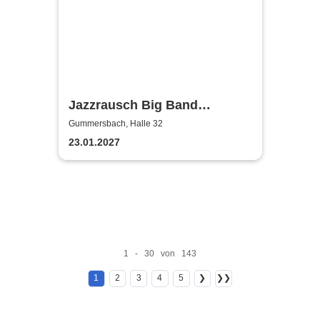
Jazzrausch Big Band
»Euphoria«
Gummersbach, Halle 32
23.01.2027
1 - 30 von 143
1
2
3
4
5
❯
❯❯