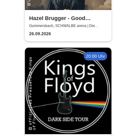
Hazel Brugger - Good
Evening Europe
Gummersbach, SCHWALBE arena | Die
Schwalbe Arena Gummersbach
26.09.2026
20:00 Uhr