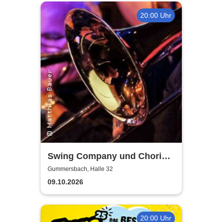
20:00 Uhr
Swing Company und Chorios
Olpe
Gummersbach, Halle 32
09.10.2026
20:00 Uhr