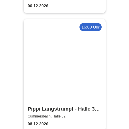
Schwalbe Arena Gummersbach
06.12.2026
16:00 Uhr
Pippi Langstrumpf - Halle 32
Gummersbach
Gummersbach, Halle 32
08.12.2026