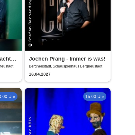
macht
Jochen Prang - Immer is was!
leifen
neustadt
Bergneustadt, Schauspielhaus Bergneustadt
16.04.2027
0:00 Uhr
15:00 Uhr