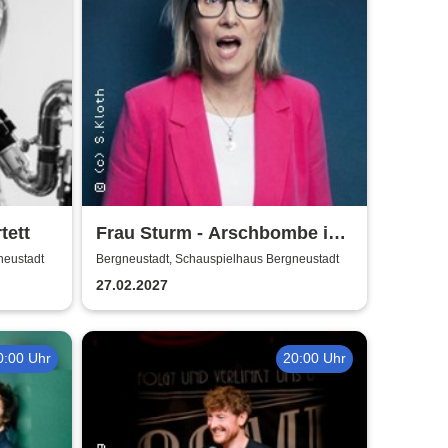
tett
Frau Sturm - Arschbombe ins
Leben
neustadt
Bergneustadt, Schauspielhaus Bergneustadt
27.02.2027
0:00 Uhr
20:00 Uhr