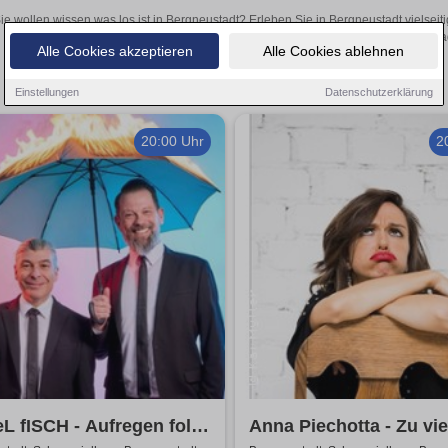
ie wollen wissen was los ist in Bergneustadt? Erleben Sie in Bergneustadt vielsei
Theateraufführungen oder aufregende Veranstaltungen in Bergneustadt 
Alle Cookies akzeptieren
Alle Cookies ablehnen
Einstellungen
Datenschutzerklärung
20:00 Uhr
2
 fISCH - Aufregen folgt
Anna Piechotta - Zu vie