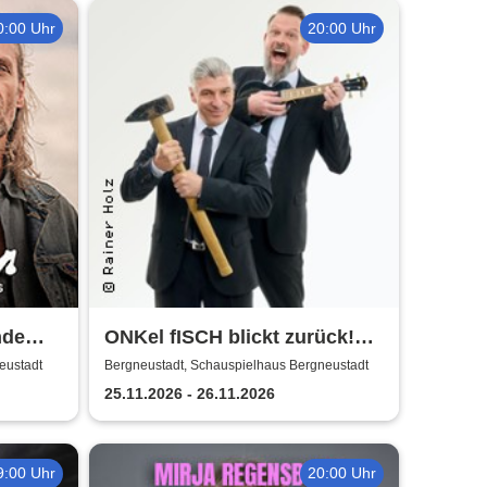
0:00 Uhr
20:00 Uhr
nde
ONKel fISCH blickt zurück!
Der satirische
eustadt
Bergneustadt, Schauspielhaus Bergneustadt
Jahresrückblick
25.11.2026 - 26.11.2026
9:00 Uhr
20:00 Uhr