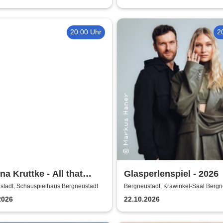
20:00 Uhr
2
ina Kruttke - All that
Glasperlenspiel - 2026
!
stadt, Schauspielhaus Bergneustadt
Bergneustadt, Krawinkel-Saal Bergn
2026
22.10.2026