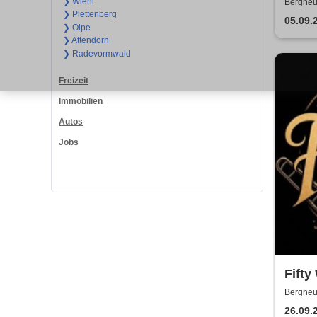
Sonn
❯ Wiehl
Bergneu
❯ Plettenberg
05.09.
❯ Olpe
❯ Attendorn
❯ Radevormwald
Freizeit
Immobilien
Autos
Jobs
Fifty
Bergneu
26.09.