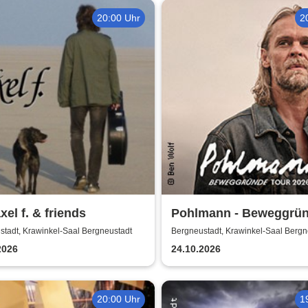
20:00 Uhr
2
xel f. & friends
Pohlmann - Beweggrü
Tour 2026
stadt, Krawinkel-Saal Bergneustadt
Bergneustadt, Krawinkel-Saal Bergn
2026
24.10.2026
20:00 Uhr
1