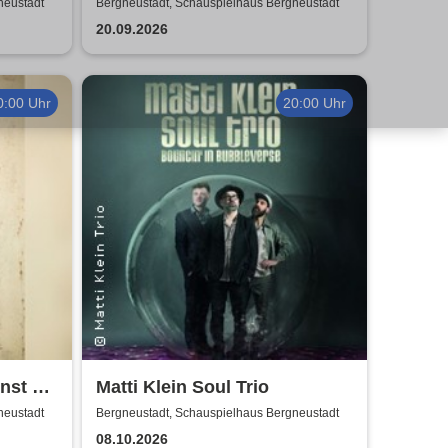
suchen ein Zuhause
neustadt
Bergneustadt, Schauspielhaus Bergneustadt
20.09.2026
0:00 Uhr
20:00 Uhr
nnst Du
Matti Klein Soul Trio
neustadt
Bergneustadt, Schauspielhaus Bergneustadt
08.10.2026