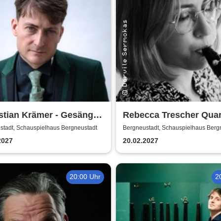
stian Krämer - Gesänge
Rebecca Trescher Quar
er Falltür
stadt, Schauspielhaus Bergneustadt
Bergneustadt, Schauspielhaus Berg
2027
20.02.2027
20:00 Uhr
2