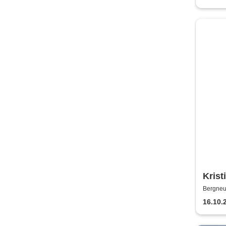
Krist
Jaazz
Bergneu
16.10.