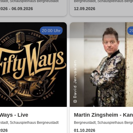
enschein!
Emotionen
stadt, Schauspielhaus Bergneustadt
Bergneustadt, Schauspielhaus Berg
2026 - 06.09.2026
12.09.2026
20:00 Uhr
2
 Ways - Live
Martin Zingsheim - Ka
Dir Nicht Ausdenken
stadt, Schauspielhaus Bergneustadt
Bergneustadt, Schauspielhaus Berg
2026
01.10.2026