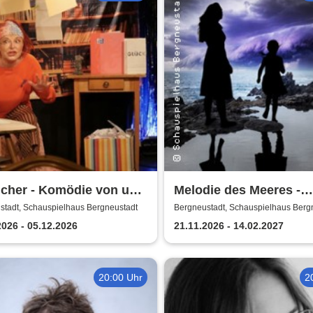
icher - Komödie von und
Melodie des Meeres -
ita Winter
Schauspielhaus
stadt, Schauspielhaus Bergneustadt
Bergneustadt, Schauspielhaus Berg
Bergneustadt
2026 - 05.12.2026
21.11.2026 - 14.02.2027
20:00 Uhr
2