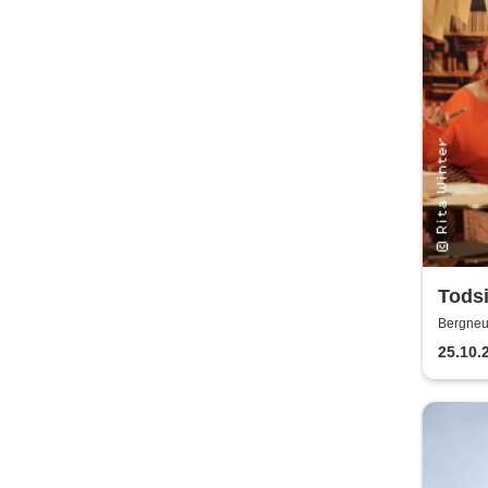
Tods
mit R
Bergneu
25.10.