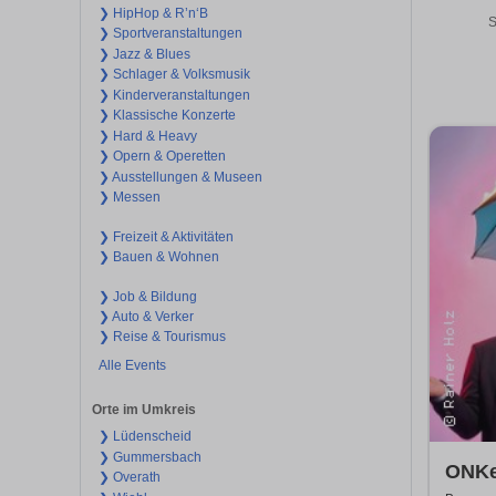
❯ HipHop & R’n‘B
S
❯ Sportveranstaltungen
❯ Jazz & Blues
❯ Schlager & Volksmusik
❯ Kinderveranstaltungen
❯ Klassische Konzerte
❯ Hard & Heavy
❯ Opern & Operetten
❯ Ausstellungen & Museen
❯ Messen
❯ Freizeit & Aktivitäten
❯ Bauen & Wohnen
❯ Job & Bildung
❯ Auto & Verker
❯ Reise & Tourismus
Alle Events
Orte im Umkreis
❯ Lüdenscheid
❯ Gummersbach
ONKeL
❯ Overath