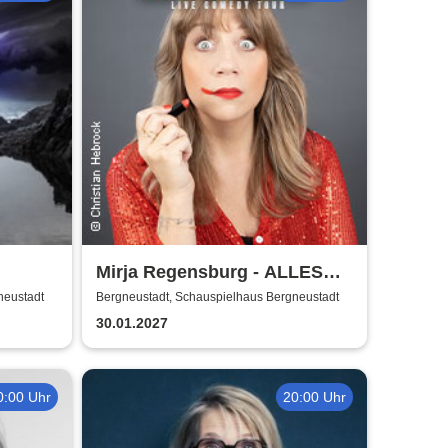
Mirja Regensburg - ALLES
WIRD GUT!
neustadt
Bergneustadt, Schauspielhaus Bergneustadt
30.01.2027
0:00 Uhr
20:00 Uhr