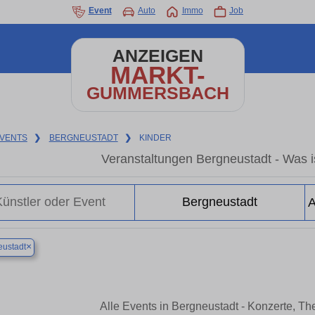
Event
Auto
Immo
Job
ANZEIGEN
MARKT-
GUMMERSBACH
VENTS
❯
BERGNEUSTADT
❯
KINDER
Veranstaltungen Bergneustadt - Was is
×
ustadt
Alle Events in Bergneustadt - Konzerte, T