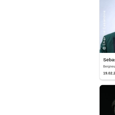
Seba
auf d
Bergneu
19.02.