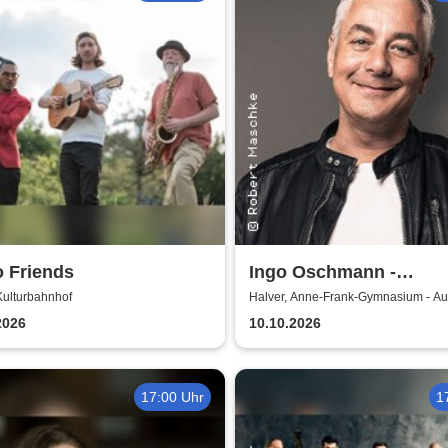
 Friends
Ingo Oschmann -
Scherztherapie
Kulturbahnhof
Halver, Anne-Frank-Gymnasium - Au
2026
10.10.2026
17:00 Uhr
1