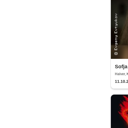
Sofj
Goldf
Halver, 
11.10.