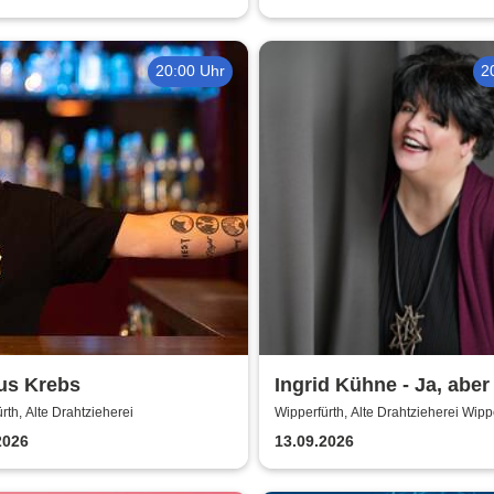
20:00 Uhr
2
us Krebs
Ingrid Kühne - Ja, abe
mich!
rth, Alte Drahtzieherei
Wipperfürth, Alte Drahtzieherei Wipp
2026
13.09.2026