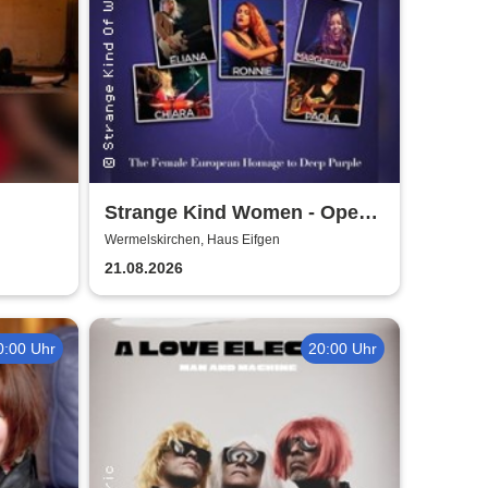
Strange Kind Women - Open
Air Summerstage
Wermelskirchen, Haus Eifgen
21.08.2026
0:00 Uhr
20:00 Uhr