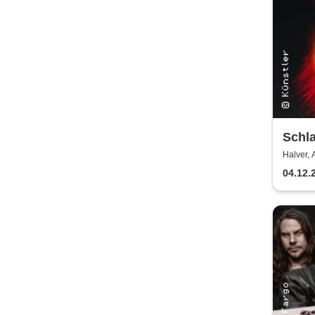
Schla
Jahr
Halver,
04.12.