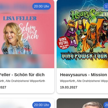
20:00 Uhr
1
Feller - Schön für dich
Heavysaurus - Mission
Power Tour 2027
rth, Alte Drahtzieherei Wipperfürth
Wipperfürth, Alte Drahtzieherei Wipp
2027
19.03.2027
20:00 Uhr
2