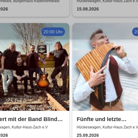
Klassik 2026
mwald, Bürgerhaus Radevormwald
Hückeswagen, Kultur-Haus Zach e.V
2026
15.08.2026
20:00 Uhr
2
rt mit der Band Blind
Fünfte und letzte
- Mix aus Blues, Rock,
Sommernacht der Klas
agen, Kultur-Haus-Zach e.V
Hückeswagen, Kultur-Haus Zach e.V
den, jazzige Akkorde
2026
2026
25.09.2026