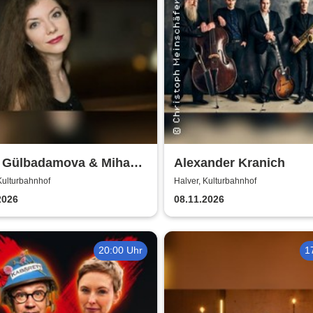
a Gülbadamova & Mihaela
Alexander Kranich
eld - Lieder ohne Worte
Kulturbahnhof
Halver, Kulturbahnhof
2026
08.11.2026
20:00 Uhr
1