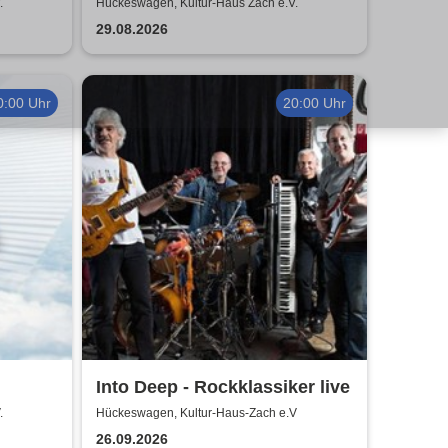
Klassik 2026
.
Hückeswagen, Kultur-Haus Zach e.V.
29.08.2026
0:00 Uhr
20:00 Uhr
Into Deep - Rockklassiker live
sik
.
Hückeswagen, Kultur-Haus-Zach e.V
26.09.2026