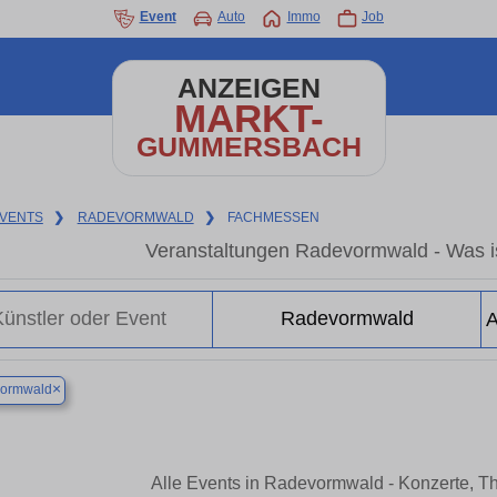
Event
Auto
Immo
Job
ANZEIGEN
MARKT-
GUMMERSBACH
VENTS
❯
RADEVORMWALD
❯
FACHMESSEN
Veranstaltungen Radevormwald - Was i
×
ormwald
Alle Events in Radevormwald - Konzerte, T