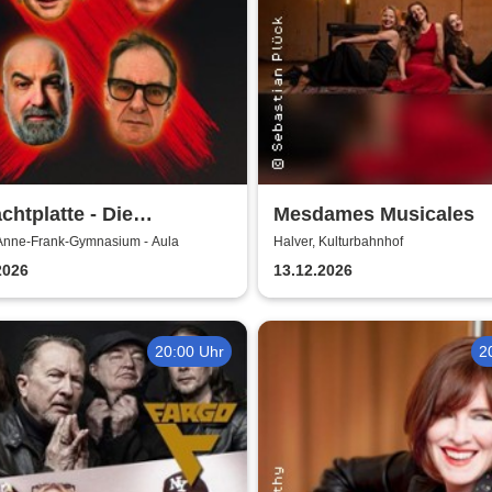
chtplatte - Die
Mesdames Musicales
esabrechnung 2026
 Anne-Frank-Gymnasium - Aula
Halver, Kulturbahnhof
2026
13.12.2026
20:00 Uhr
2