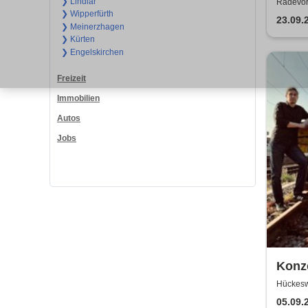
Land
❯ Lindlar
Radevor
❯ Wipperfürth
23.09.
❯ Meinerzhagen
❯ Kürten
❯ Engelskirchen
Freizeit
Immobilien
Autos
Jobs
Konze
Feat 
Hückesw
Balla
05.09.