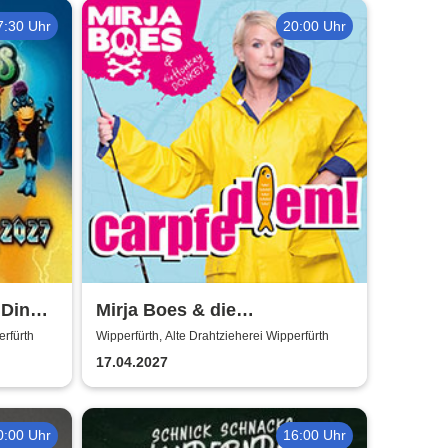
7:30 Uhr
20:00 Uhr
 Dino
Mirja Boes & die
HonkeyDonkeys - carpfe
erfürth
Wipperfürth, Alte Drahtzieherei Wipperfürth
diem!
17.04.2027
0:00 Uhr
16:00 Uhr