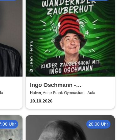
Ingo Oschmann -
Kinderprogramm / Schnick
la
Halver, Anne-Frank-Gymnasium - Aula
Schnacks wandernder
10.10.2026
Zauberhut
7:00 Uhr
20:00 Uhr