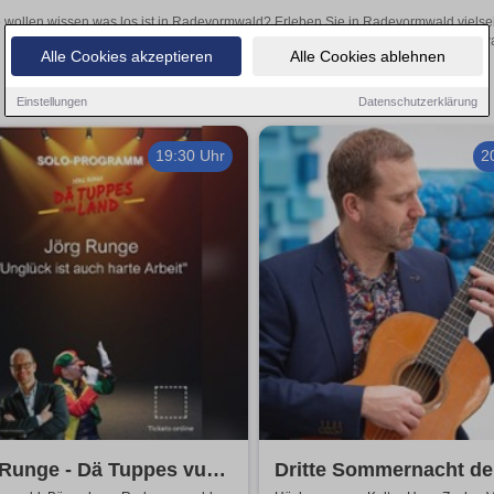
 wollen wissen was los ist in Radevormwald? Erleben Sie in Radevormwald vielsei
Theateraufführungen oder aufregende Veranstaltungen in Radevormwald 
Alle Cookies akzeptieren
Alle Cookies ablehnen
Einstellungen
Datenschutzerklärung
19:30 Uhr
2
 Runge - Dä Tuppes vum
Dritte Sommernacht de