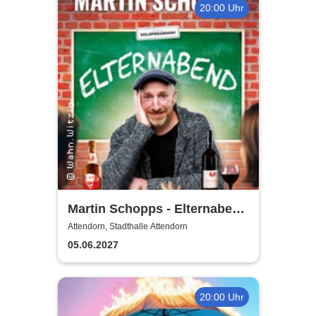
20:00 Uhr
Martin Schopps - Elternabend
- Wenn Schule zur Comedy-
Attendorn, Stadthalle Attendorn
Show wird
05.06.2027
20:00 Uhr