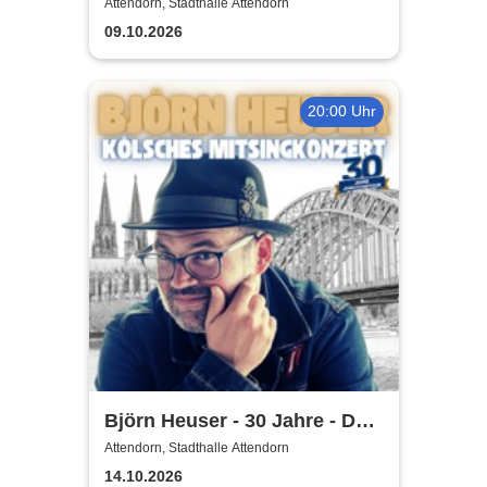
Tributeband
Attendorn, Stadthalle Attendorn
09.10.2026
20:00 Uhr
Björn Heuser - 30 Jahre - Das
Jubiläumskonzert
Attendorn, Stadthalle Attendorn
14.10.2026