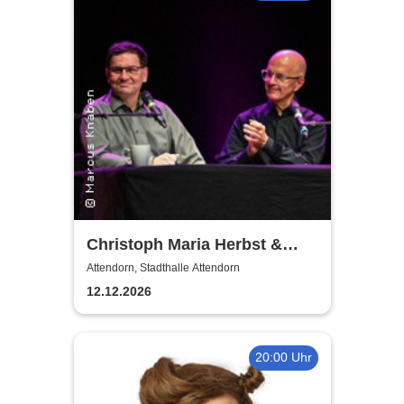
Christoph Maria Herbst &
Moritz Netenjakob - Das
Attendorn, Stadthalle Attendorn
ernsthafte Bemühen um
12.12.2026
Albernheit
20:00 Uhr