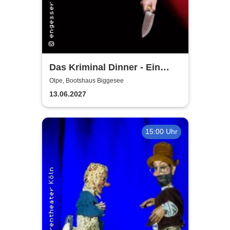
Das Kriminal Dinner - Ein
Täter unter uns
Olpe, Bootshaus Biggesee
13.06.2027
15:00 Uhr