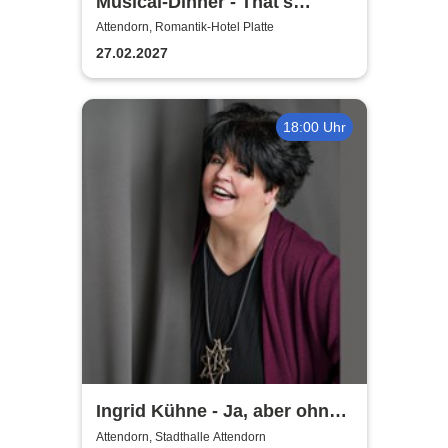
Musical-Dinner - That's
Entertainment
Attendorn, Romantik-Hotel Platte
27.02.2027
18:00 Uhr
Ingrid Kühne - Ja, aber ohne
mich!
Attendorn, Stadthalle Attendorn