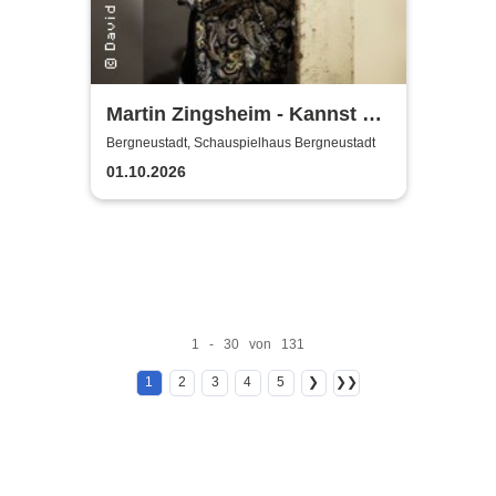
Martin Zingsheim - Kannst Du
Dir Nicht Ausdenken
Bergneustadt, Schauspielhaus Bergneustadt
01.10.2026
1 - 30 von 131
1
2
3
4
5
❯
❯❯