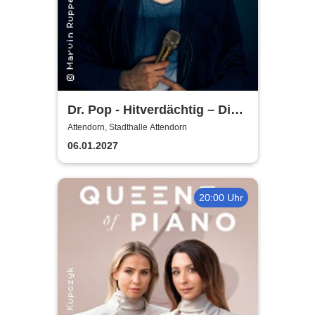
Dr. Pop - Hitverdächtig – Die
Musik-Comedy-Stand-up-
Attendorn, Stadthalle Attendorn
Show! - (ständig aktualisiert)
06.01.2027
20:00 Uhr