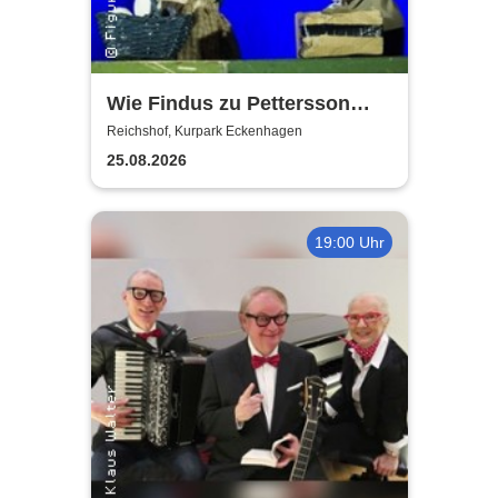
Wie Findus zu Pettersson
kam - Open Air
Reichshof, Kurpark Eckenhagen
Figurentheater
25.08.2026
19:00 Uhr