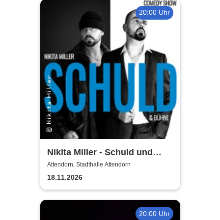
20:00 Uhr
Nikita Miller - Schuld und
Bühne
Attendorn, Stadthalle Attendorn
18.11.2026
20:00 Uhr