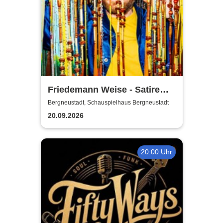
Friedemann Weise - Satire
suchen ein Zuhause
Bergneustadt, Schauspielhaus Bergneustadt
20.09.2026
20:00 Uhr