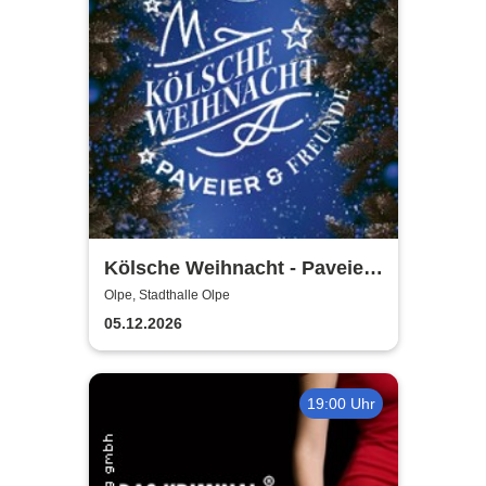
Kölsche Weihnacht - Paveier
& Freunde 2026
Olpe, Stadthalle Olpe
05.12.2026
19:00 Uhr