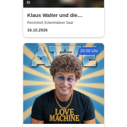
Klaus Walter und die
Melodies: Vorwiegend heiter -
Reichshof, Eckenhääner Saal
Eine Hommage
16.10.2026
20:00 Uhr