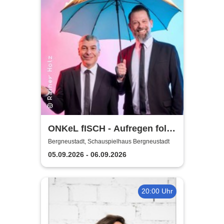
ONKeL fISCH - Aufregen folgt
Sonnenschein!
Bergneustadt, Schauspielhaus Bergneustadt
05.09.2026 - 06.09.2026
20:00 Uhr